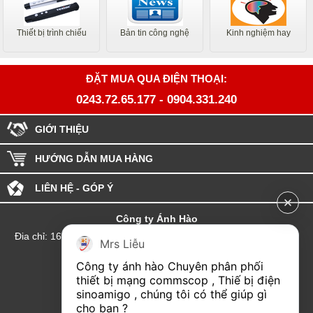
Thiết bị trình chiếu
Bản tin công nghệ
Kinh nghiệm hay
ĐẶT MUA QUA ĐIỆN THOẠI:
0243.72.65.177
-
0904.331.240
GIỚI THIỆU
HƯỚNG DẪN MUA HÀNG
LIÊN HỆ - GÓP Ý
Công ty Ánh Hào
Đia chỉ: 164 Phố Chùa Láng - Phường Láng - Thành phố Hà Nội
Mrs Liễu
hotline:0904.331.240
Công ty ánh hào Chuyên phân phối 
Email: Kinhdoanhanhhao@gmail.com
thiết bị mạng commscop , Thiế bị điện 
sinoamigo , chúng tôi có thể giúp gì 
Đại lý Hải Phòng
cho bạn ?