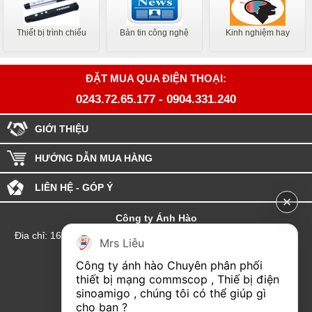
Thiết bị trình chiếu
Bản tin công nghệ
Kinh nghiệm hay
ĐẶT MUA QUA ĐIỆN THOẠI:
0243.72.65.177
-
0904.331.240
GIỚI THIỆU
HƯỚNG DẪN MUA HÀNG
LIÊN HỆ - GÓP Ý
Công ty Ánh Hào
Đia chỉ: 164 Phố Chùa Láng - Phường Láng - Thành phố Hà Nội
Mrs Liễu
hotline:0904.331.240
Công ty ánh hào Chuyên phân phối 
Email: Kinhdoanhanhhao@gmail.com
thiết bị mạng commscop , Thiế bị điện 
sinoamigo , chúng tôi có thể giúp gì 
Đại lý Hải Phòng
cho bạn ?