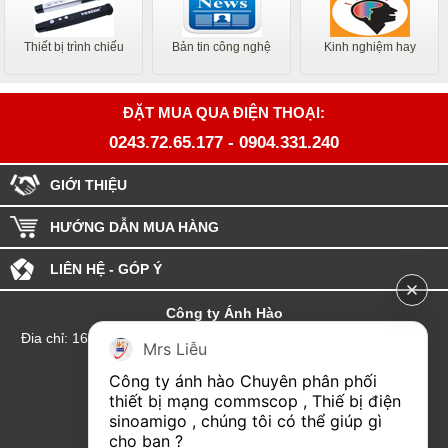
Thiết bị trình chiếu
Bản tin công nghệ
Kinh nghiệm hay
ĐẶT MUA QUA ĐIỆN THOẠI:
0243.72.65.177
-
0904.331.240
GIỚI THIỆU
HƯỚNG DẪN MUA HÀNG
LIÊN HỆ - GÓP Ý
Công ty Ánh Hào
Đia chỉ: 164 Phố Chùa Láng - Phường Láng - Thành phố Hà Nội
Mrs Liễu
hotline:0904.331.240
Công ty ánh hào Chuyên phân phối 
Email: Kinhdoanhanhhao@gmail.com
thiết bị mạng commscop , Thiế bị điện 
sinoamigo , chúng tôi có thể giúp gì 
Đại lý Hải Phòng
cho bạn ?