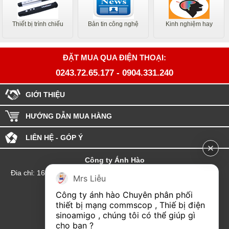
Thiết bị trình chiếu
Bản tin công nghệ
Kinh nghiệm hay
ĐẶT MUA QUA ĐIỆN THOẠI:
0243.72.65.177
-
0904.331.240
GIỚI THIỆU
HƯỚNG DẪN MUA HÀNG
LIÊN HỆ - GÓP Ý
Công ty Ánh Hào
Đia chỉ: 164 Phố Chùa Láng - Phường Láng - Thành phố Hà Nội
Mrs Liễu
hotline:0904.331.240
Công ty ánh hào Chuyên phân phối 
Email: Kinhdoanhanhhao@gmail.com
thiết bị mạng commscop , Thiế bị điện 
sinoamigo , chúng tôi có thể giúp gì 
Đại lý Hải Phòng
cho bạn ?