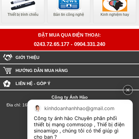
Thiết bị trình chiếu
Bản tin công nghệ
Kinh nghiệm hay
ĐẶT MUA QUA ĐIỆN THOẠI:
0243.72.65.177
-
0904.331.240
GIỚI THIỆU
HƯỚNG DẪN MUA HÀNG
LIÊN HỆ - GÓP Ý
Công ty Ánh Hào
Đia chỉ: 164 Phố Chùa Láng - Phường Láng - Thành phố Hà Nội
kinhdoanhanhhao@gmail.com
hotline:0904.331.240
Công ty ánh hào Chuyên phân phối 
Email: Kinhdoanhanhhao@gmail.com
thiết bị mạng commscop , Thiế bị điện 
sinoamigo , chúng tôi có thể giúp gì 
Đại lý Hải Phòng
cho bạn ?