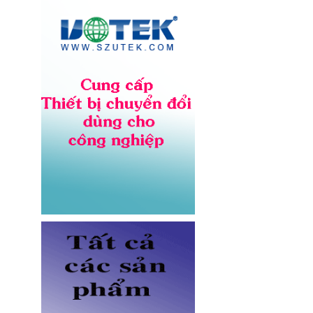
NV-56302A lõi đồng 12AWG,
chịu tải 20A cho server và UPS
Giá: Liên hệ
Dây nhảy quang Multimode
OM5 LC-LC dài 3M Novalink NV-
61704A chính hãng
Giá: Liên hệ