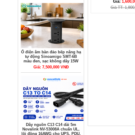
Giá:
1,600,0
Giá TT: 1,800
Ổ điện âm bàn đảo bếp nâng hạ
tự động Sinoamigo SMT-6B
màu đen, sạc không dây 15W
Giá: 7,500,000 VNĐ
Dây nguồn C13 C14 dài 5m
Novalink NV-53008A chuẩn UL,
lõi đồng 16AWG cho UPS, PDU,