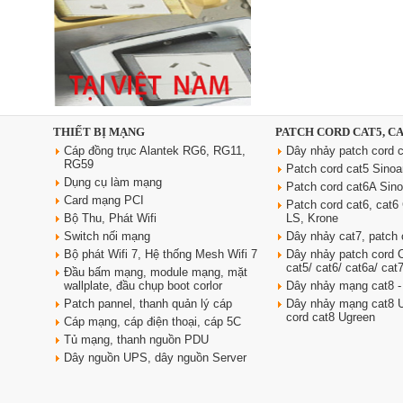
Ổ cắm âm bàn đảo bếp nâng
hạ, tích hợp sạc không dây, loa
bluetooth Sinoamigo STP-
2AB/Pub+Qi
Giá: 4,600,000 VNĐ
THIẾT BỊ MẠNG
PATCH CORD CAT5, C
Cáp đồng trục Alantek RG6, RG11,
Dây nhảy patch cord c
RG59
Patch cord cat5 Sino
Dụng cụ làm mạng
Patch cord cat6A Sin
Card mạng PCI
Patch cord cat6, cat
Bộ Thu, Phát Wifi
LS, Krone
Switch nối mạng
Dây nhảy cat7, patch 
Bộ phát Wifi 7, Hệ thống Mesh Wifi 7
Dây nhảy patch cord
cat5/ cat6/ cat6a/ cat
Đầu bấm mạng, module mạng, mặt
Dây nguồn C19 C20 dài 3m tiết
wallplate, đầu chụp boot corlor
Dây nhảy mạng cat8 -
diện 3x2.5 mm2 dùng cho PDU
Patch pannel, thanh quản lý cáp
Dây nhảy mạng cat8 U
Giá: 370,000 VNĐ
cord cat8 Ugreen
Cáp mạng, cáp điện thoại, cáp 5C
Tủ mạng, thanh nguồn PDU
Dây nguồn UPS, dây nguồn Server