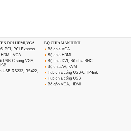
YỂN ĐỔI HDMI,VGA
BỘ CHIA MÀN HÌNH
ổi PCI, PCI Express
Bộ chia VGA
i HDMI, VGA
Bộ chia HDMI
ổi USB-C sang VGA,
Bộ chia DVI, Bộ chia BNC
 USB
Bộ chia AV, KVM
yển USB RS232, RS422,
Hub chia cổng USB-C TP-link
Hub chia cổng USB
Bộ gộp VGA, HDMI