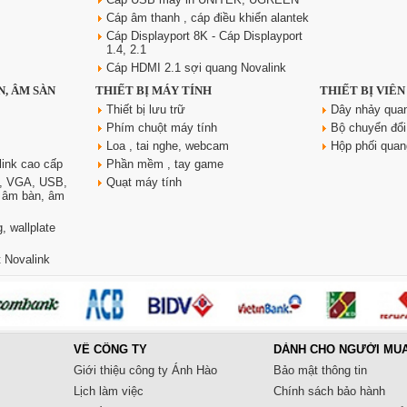
Cáp âm thanh , cáp điều khiển alantek
Cáp Displayport 8K - Cáp Displayport
1.4, 2.1
Cáp HDMI 2.1 sợi quang Novalink
N, ÂM SÀN
THIẾT BỊ MÁY TÍNH
THIẾT BỊ VIỄ
Thiết bị lưu trữ
Dây nhảy qua
Phím chuột máy tính
Bộ chuyển đổi
Loa , tai nghe, webcam
Hộp phối qua
link cao cấp
Phần mềm , tay game
, VGA, USB,
Quạt máy tính
, âm bàn, âm
, wallplate
 Novalink
VỀ CÔNG TY
DÀNH CHO NGƯỜI MU
Giới thiệu công ty Ánh Hào
Bảo mật thông tin
Lịch làm việc
Chính sách bảo hành