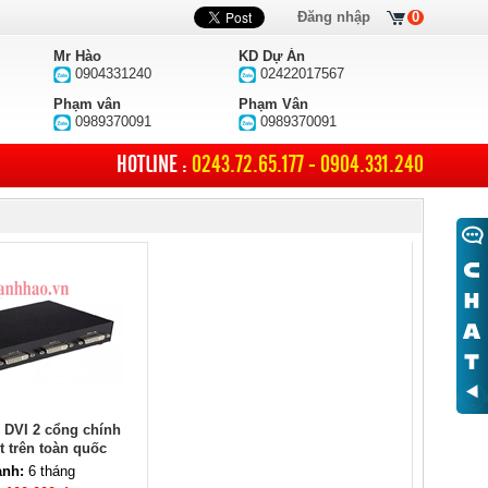
Đăng nhập
0
Mr Hào
KD Dự Án
0904331240
02422017567
Phạm vân
Phạm Vân
0989370091
0989370091
HOTLINE :
0243.72.65.177 - 0904.331.240
 DVI 2 cổng chính
t trên toàn quốc
ành:
6 tháng