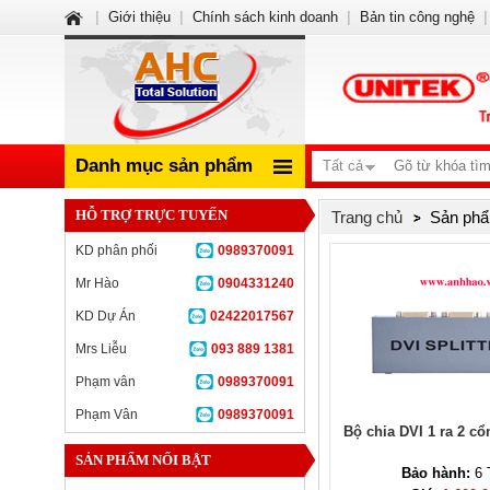
|
Giới thiệu
|
Chính sách kinh doanh
|
Bản tin công nghệ
|
Danh mục sản phẩm
Tất cả
HỖ TRỢ TRỰC TUYẾN
Trang chủ
Sản phẩ
KD phân phối
0989370091
Mr Hào
0904331240
KD Dự Án
02422017567
Mrs Liễu
093 889 1381
Phạm vân
0989370091
Phạm Vân
0989370091
Bộ chia DVI 1 ra 2 c
SẢN PHẨM NỔI BẬT
Bảo hành:
6 