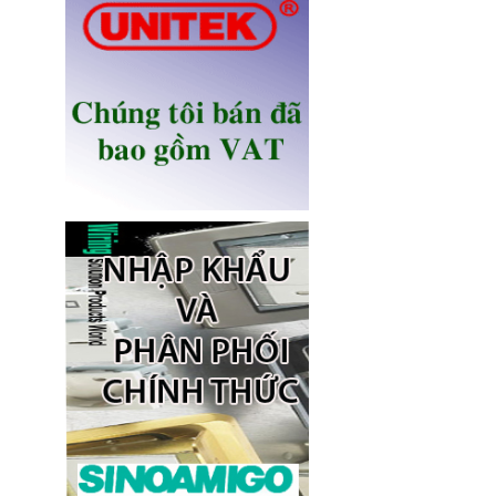
Ổ điện âm bàn Sinoamigo STS-
R90B-2 chính hãng
Giá: 1,100,000 VNĐ
Ổ điện âm bàn đảo bếp có sạc
không dây 15W, USB-C -
Novalink KA-01
Giá: 2,650,000 VNĐ