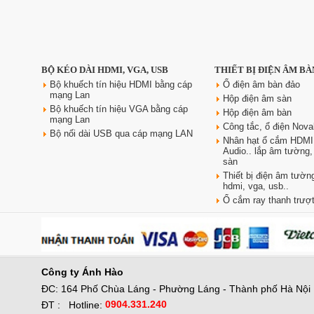
Ổ điện âm bàn đảo bếp
BỘ KÉO DÀI HDMI, VGA, USB
THIẾT BỊ ĐIỆN ÂM BÀ
Sinoamigo STP-1RB-3 | Trụ kéo
tiện dụng, có USB sạc nhanh
Bộ khuếch tín hiệu HDMI bằng cáp
Ổ điện âm bàn đảo
mạng Lan
Giá: 2,300,000 VNĐ
Hộp điện âm sàn
Bộ khuếch tín hiệu VGA bằng cáp
Hộp điện âm bàn
mạng Lan
Công tắc, ổ điện Nova
Bộ nối dài USB qua cáp mạng LAN
Nhân hạt ổ cắm HDMI
Audio.. lắp âm tường
sàn
Thiết bị điện âm tường
hdmi, vga, usb..
Ổ cắm ray thanh trượt
Công ty
Ánh Hào
ĐC: 164 Phố Chùa Láng - Phường Láng - Thành phố Hà Nội
0904.331.240
ĐT :
Hotline: