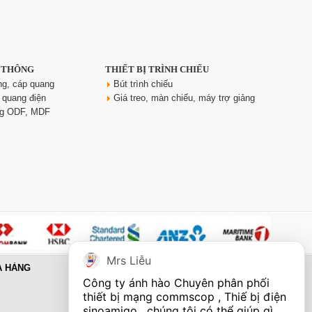
N THÔNG
THIẾT BỊ TRÌNH CHIẾU
ng, cáp quang
Bút trình chiếu
 quang điện
Giá treo, màn chiếu, máy trợ giảng
ng ODF, MDF
Mrs Liễu
A HÀNG
Công ty ánh hào Chuyên phân phối 
thiết bị mạng commscop , Thiế bị điện 
sinoamigo , chúng tôi có thể giúp gì 