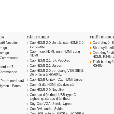
AT6
CÁP TÍN HIỆU
THIẾT BỊ CHU
at6 Novalink
Cáp HDMI 2.0 Unitek, cáp HDMI 2.0
Card chuyển Đ
sợi quang
amigo
Bộ chuyển đổ
Cáp micro HDMI, mini HDMI sang
oamigo
Cáp chuyển đ
HDMI
HDMI, RJ45,
6 Commscope,
Cáp HDMI 2.1, 8K VegGieg
Thiết bị chu
Cáp HDMI 2.1 Ugreen
RS485
cord cat7
Cáp HDMI 2.0 sợi quang VEGGIEG.
 Commscope
Độ phân giải 4K/60Hz
7
Cáp HDMI Unitek, Cáp HDMI Ugreen
 Patch cord cat8
Cáp nối dài HDMI đầu đực cái
green - Patch
Cáp HDMI 2.0 Novalink
Cáp sạc điện thoại USB type C,
Lightning, củ sạc điện thoại
Dây Cáp VGA Unitek, Ugreen
Cáp DVI, audio, Svideo
Cáp USB máy in UNITEK, UGREEN