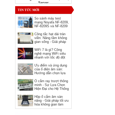
Server
Giá: Liên hệ
TIN TỨC MỚI
So sánh máy test
mạng Noyafa NF-8209,
NF-8209S và NF-8209
Pro - nên chọn phiên
bản nào?
Công tắc hạt dài tràn
viền: Nâng tầm không
gian sống - Giải pháp
hoàn hảo cho kiến trúc
hiện đại
WiFi 7 là gì? Công
nghệ mạng WiFi siêu
Ổ cắm HDMI âm tường hình
nhanh với tốc độ đột
vuông Novalink chính hãng
phá
Ưu điểm và ứng dụng
Giá: 150,000 VNĐ
của ổ điện âm sàn:
Hướng dẫn chọn lựa
và sử dụng
Ổ cắm ray trượt thông
minh - Sự Lựa Chọn
Hiện Đại cho Hệ Thống
Điện
Hộp ổ cắm âm sàn
nâng - Giải pháp tối ưu
hóa không gian làm
việc
Dây nguồn C19 C20 Novalink