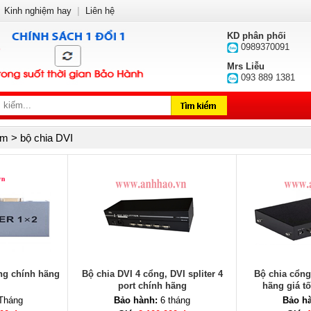
Kinh nghiệm hay
|
Liên hệ
KD phân phối
0989370091
Mrs Liễu
093 889 1381
m > bộ chia DVI
ổng chính hãng
Bộ chia DVI 4 cổng, DVI spliter 4
Bộ chia cổng
port chính hãng
hãng giá tố
Tháng
Bảo hành:
6 tháng
Bảo h