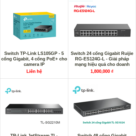
Switch TP-Link LS105GP - 5
Switch 24 cổng Gigabit Ruijie
cổng Gigabit, 4 cổng PoE+ cho
RG-ES124G-L - Giải pháp
camera IP
mạng hiệu quả cho doanh
nghiệp
Liên hệ
1,800,000 ₫
TP-Link JetStream TL-
Switch 48 cổng Gigabit