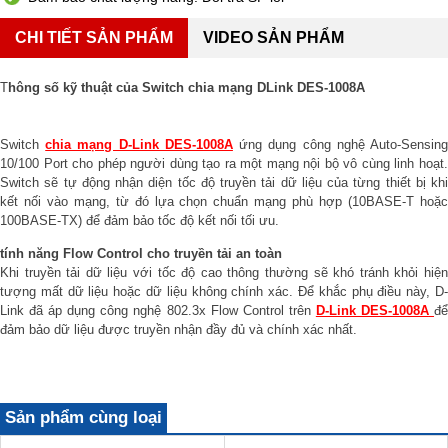
CHI TIẾT SẢN PHẨM
VIDEO SẢN PHẨM
T
hông số kỹ thuật của Switch chia mạng DLink DES-1008A
Switch
chia mạng D-Link DES-1008A
ứng dụng công nghệ Auto-Sensin
10/100 Port cho phép người dùng tạo ra một mạng nội bộ vô cùng linh hoạt.
Switch sẽ tự động nhận diện tốc độ truyền tải dữ liệu của từng thiết bị khi
kết nối vào mạng, từ đó lựa chọn chuẩn mạng phù hợp (10BASE-T hoặc
100BASE-TX) để đảm bảo tốc độ kết nối tối ưu.
tính năng Flow Control cho truyền tải an toàn
Khi truyền tải dữ liệu với tốc độ cao thông thường sẽ khó tránh khỏi hiện
tượng mất dữ liệu hoặc dữ liệu không chính xác. Để khắc phụ điều này, D-
Link đã áp dụng công nghệ 802.3x Flow Control trên
D-Link DES-1008A
đ
đảm bảo dữ liệu được truyền nhận đầy đủ và chính xác nhất.
Sản phẩm cùng loại