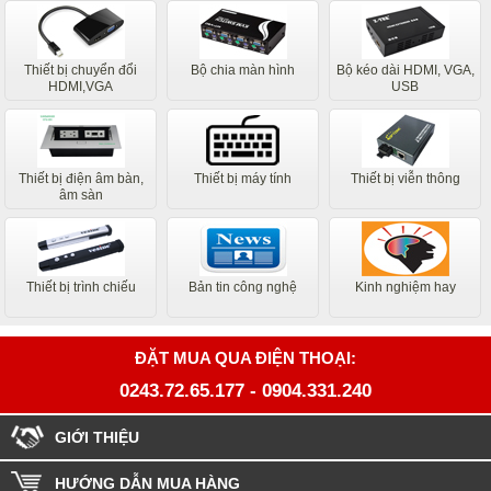
Thiết bị chuyển đổi
Bộ chia màn hình
Bộ kéo dài HDMI, VGA,
HDMI,VGA
USB
Thiết bị điện âm bàn,
Thiết bị máy tính
Thiết bị viễn thông
âm sàn
Thiết bị trình chiếu
Bản tin công nghệ
Kinh nghiệm hay
ĐẶT MUA QUA ĐIỆN THOẠI:
0243.72.65.177
-
0904.331.240
GIỚI THIỆU
HƯỚNG DẪN MUA HÀNG