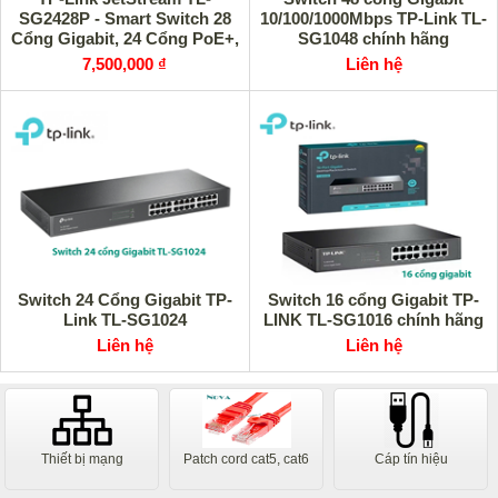
SG2428P - Smart Switch 28
10/100/1000Mbps TP-Link TL-
Cổng Gigabit, 24 Cổng PoE+,
SG1048 chính hãng
Quản Lý Qua Omada
7,500,000 ₫
Liên hệ
Switch 24 Cổng Gigabit TP-
Switch 16 cổng Gigabit TP-
Link TL-SG1024
LINK TL-SG1016 chính hãng
Liên hệ
Liên hệ
Thiết bị mạng
Patch cord cat5, cat6
Cáp tín hiệu