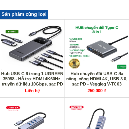
Sản phẩm cùng loại
Hub USB-C 6 trong 1 UGREEN
Hub chuyển đổi USB-C đa
35998 - Hỗ trợ HDMI 4K60Hz,
năng, cổng HDMI 4K, USB 3.0,
truyền dữ liệu 10Gbps, sạc PD
sạc PD - Veggieg V-TC03
100W
Liên hệ
250,000 ₫