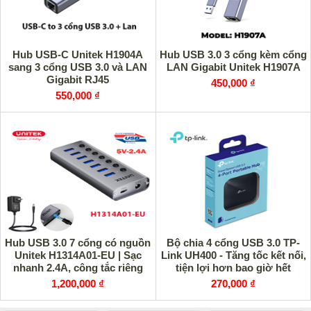
Hub USB-C Unitek H1904A
Hub USB 3.0 3 cổng kèm cổng
sang 3 cổng USB 3.0 và LAN
LAN Gigabit Unitek H1907A
Gigabit RJ45
450,000 ₫
550,000 ₫
Hub USB 3.0 7 cổng có nguồn
Bộ chia 4 cổng USB 3.0 TP-
Unitek H1314A01-EU | Sạc
Link UH400 - Tăng tốc kết nối,
nhanh 2.4A, công tắc riêng
tiện lợi hơn bao giờ hết
từng cổng
1,200,000 ₫
270,000 ₫