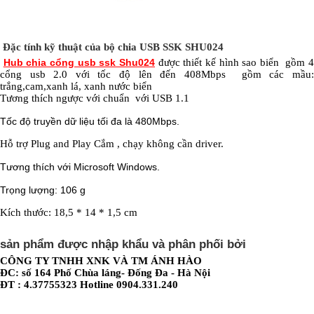
Đặc tính kỹ thuật của bộ chia USB SSK SHU024
Hub chia cổng usb ssk Shu024
được thiết kế hình sao biển gồm 
cổng usb 2.0 với tốc độ lên đến 408Mbps gồm các mầu:
trắng,cam,xanh lá, xanh nước biển
Tương thích ngược với chuẩn với USB 1.1
Tốc độ truyền dữ liệu tối đa là 480Mbps.
Hỗ trợ Plug and Play Cắm , chạy không cần driver.
Tương thích với Microsoft Windows.
Trọng lượng: 106 g
Kích thước: 18,5 * 14 * 1,5 cm
sản phẩm được nhập khẩu và phân phối bởi
CÔNG TY TNHH XNK VÀ TM ÁNH HÀO
ĐC: số 164 Phố Chùa láng- Đống Đa - Hà Nội
ĐT : 4.37755323 Hotline 0904.331.240