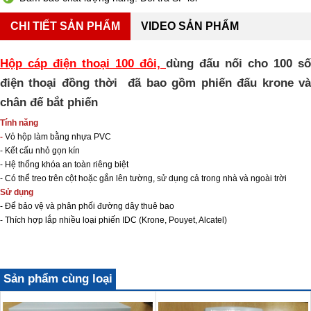
CHI TIẾT SẢN PHẨM
VIDEO SẢN PHẨM
H
ộp cáp điện thoại 100 đôi,
dùng đấu nối cho 100 số
điện thoại đồng thời đã bao gồm phiến đấu krone và
chân đế bắt phiến
Tính năng
-
Vỏ hộp làm bằng nhựa PVC
- Kết cấu nhỏ gọn kín
- Hệ thống khóa an toàn riêng biệt
- Có thể treo trên cột hoặc gắn lên tường, sử dụng cả trong nhà và ngoài trời
Sử dụng
- Để bảo vệ và phân phối đường dây thuê bao
- Thích hợp lắp nhiều loại phiến IDC (Krone, Pouyet, Alcatel)
Sản phẩm cùng loại