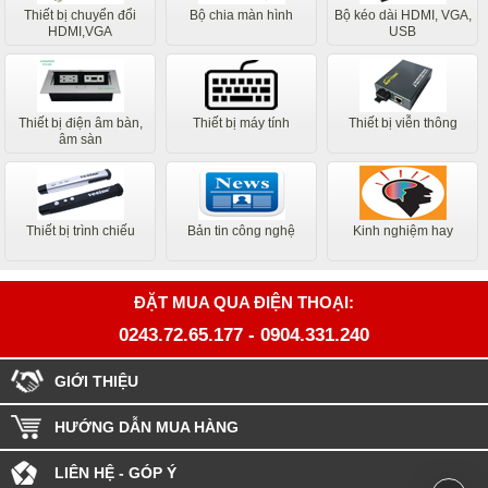
Thiết bị chuyển đổi
Bộ chia màn hình
Bộ kéo dài HDMI, VGA,
HDMI,VGA
USB
Thiết bị điện âm bàn,
Thiết bị máy tính
Thiết bị viễn thông
âm sàn
Thiết bị trình chiếu
Bản tin công nghệ
Kinh nghiệm hay
ĐẶT MUA QUA ĐIỆN THOẠI:
0243.72.65.177
-
0904.331.240
GIỚI THIỆU
HƯỚNG DẪN MUA HÀNG
LIÊN HỆ - GÓP Ý