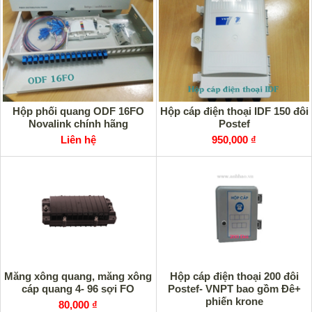
Hộp phối quang ODF 16FO
Hộp cáp điện thoại IDF 150 đôi
Novalink chính hãng
Postef
Liên hệ
950,000 ₫
Măng xông quang, măng xông
Hộp cáp điện thoại 200 đôi
cáp quang 4- 96 sợi FO
Postef- VNPT bao gồm Đê+
phiến krone
80,000 ₫