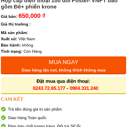
Hộp cáp điện thoại 100 đôi Postef- VNPT bao
gồm Đê+ phiến krone
650,000 ₫
Giá bán:
Giá thị trường :
Mã sản phẩm:
Xuất xứ:
VIệt Nam
Bảo hành:
không
Tình trạng:
Còn Hàng
MUA NGAY
Giao hàng tận nơi, không thích không mua
Đặt mua qua điện thoại:
0243.72.65.177
-
0904.331.240
CAM KẾT
Trả tiền đúng giá trị sản phẩm
Giao hàng Toàn quốc
Đảm bảo chất lượng hàng. Đổi trả SP lỗi