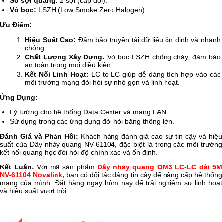
Số sợi quang:
2 sợi (cáp đôi).
Vỏ bọc:
LSZH (Low Smoke Zero Halogen).
Ưu Điểm:
Hiệu Suất Cao:
Đảm bảo truyền tải dữ liệu ổn định và nhanh
chóng.
Chất Lượng Xây Dựng:
Vỏ bọc LSZH chống cháy, đảm bảo
an toàn trong mọi điều kiện.
Kết Nối Linh Hoạt:
LC to LC giúp dễ dàng tích hợp vào các
môi trường mạng đòi hỏi sự nhỏ gọn và linh hoạt.
Ứng Dụng:
Lý tưởng cho hệ thống Data Center và mạng LAN.
Sử dụng trong các ứng dụng đòi hỏi băng thông lớn.
Đánh Giá và Phản Hồi:
Khách hàng đánh giá cao sự tin cậy và hiệ
suất của Dây nhảy quang NV-61104, đặc biệt là trong các môi trường
kết nối quang học đòi hỏi độ chính xác và ổn định.
Kết Luận:
Với mã sản phẩm
Dây nhảy quang OM3 LC-LC dài 5M
NV-61104 Novalink,
bạn có đối tác đáng tin cậy để nâng cấp hệ thốn
mạng của mình. Đặt hàng ngay hôm nay để trải nghiệm sự linh hoạt
và hiệu suất vượt trội.