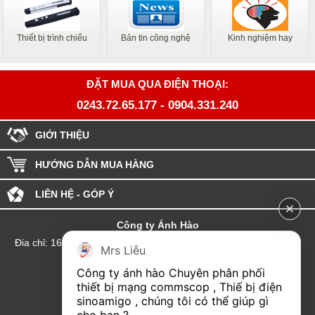
Thiết bị trình chiếu
Bản tin công nghệ
Kinh nghiệm hay
ĐẶT MUA QUA ĐIỆN THOẠI:
0243.72.65.177
-
0904.331.240
GIỚI THIỆU
HƯỚNG DẪN MUA HÀNG
LIÊN HỆ - GÓP Ý
Công ty Ánh Hào
Đia chỉ: 164 Phố Chùa Láng - Phường Láng - Thành phố Hà Nội
Mrs Liễu
hotline:0904.331.240
Công ty ánh hào Chuyên phân phối 
Email: Kinhdoanhanhhao@gmail.com
thiết bị mạng commscop , Thiế bị điện 
sinoamigo , chúng tôi có thể giúp gì 
Đại lý Hải Phòng