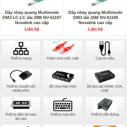
Dây nhảy quang Multimode
Dây nhảy quang Multimode
OM3 LC-LC dài 20M NV-61107
OM3 dài 25M NV-61108
Novalink cao cấp
Novalink cao cấp
Liên hệ
Liên hệ
Thiết bị mạng
Patch cord cat5, cat6
Cáp tín hiệu
Thiết bị chuyển đổi
Bộ chia màn hình
Bộ kéo dài HDMI, VGA,
HDMI,VGA
USB
Thiết bị điện âm bàn,
Thiết bị máy tính
Thiết bị viễn thông
âm sàn