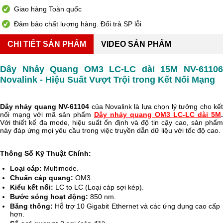
Giao hàng Toàn quốc
Đảm bảo chất lượng hàng. Đổi trả SP lỗi
CHI TIẾT SẢN PHẨM
VIDEO SẢN PHẨM
Dây Nhảy Quang OM3 LC-LC dài 15M NV-61106
Novalink - Hiệu Suất Vượt Trội trong Kết Nối Mạng
Dây nhảy quang NV-61104
của Novalink là lựa chọn lý tưởng cho kết
nối mạng với mã sản phẩm
Dây nhảy quang OM3 LC-LC dài 5M
.
Với thiết kế đa mode, hiệu suất ổn định và độ tin cậy cao, sản phẩm
này đáp ứng mọi yêu cầu trong việc truyền dẫn dữ liệu với tốc độ cao.
Thông Số Kỹ Thuật Chính:
Loại cáp:
Multimode.
Chuẩn cáp quang:
OM3.
Kiểu kết nối:
LC to LC (Loại cáp sợi kép).
Bước sóng hoạt động:
850 nm.
Băng thông:
Hỗ trợ 10 Gigabit Ethernet và các ứng dụng cao cấp
hơn.