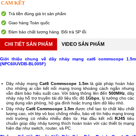
CAM KẾT
Trả tiền đúng giá trị sản phẩm
Giao hàng Toàn quốc
Đảm bảo chất lượng hàng. Đổi trả SP lỗi
CHI TIẾT SẢN PHẨM
VIDEO SẢN PHẨM
Giới thiệu chung về dây nhảy mạng cat6 commscope 1.5m
(NPC60UVDB-BL005F)
Dây nhảy mạng
Cat6 Commscope 1.5m
là giải pháp hoàn hảo
cho những ai cần kết nối mạng trong khoảng cách ngắn nhưng
vẫn đảm bảo hiệu suất cao. Với băng thông lên đến
500MHz
, dây
nhảy này hỗ trợ truyền tải dữ liệu tốc độ
1Gbps
, lý tưởng cho các
ứng dụng văn phòng, hộ gia đình hoặc trung tâm dữ liệu nhỏ.
Dây nhảy
Cat6 Commscope 1.5m
được chế tạo từ chất liệu chất
lượng cao, với lớp vỏ bọc chống nhiễu, bảo vệ tín hiệu mạng trong
môi trường có nhiều nhiễu điện từ. Hai đầu kết nối
RJ45
tiêu
chuẩn giúp dây nhảy tương thích hoàn toàn với các thiết bị mạng
hiện đại như switch, router, và PC.