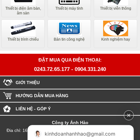
Thiết bị điện âm bàn,
Thiết bị máy tính
Thiết bị viễn thông
âm sàn
Thiết bị trình chiếu
Bản tin công nghệ
Kinh nghiệm hay
ĐẶT MUA QUA ĐIỆN THOẠI:
0243.72.65.177
-
0904.331.240
GIỚI THIỆU
HƯỚNG DẪN MUA HÀNG
LIÊN HỆ - GÓP Ý
Công ty Ánh Hào
Đia chỉ: 164 Phố Chùa Láng - Phường Láng - Thành phố Hà Nội
kinhdoanhanhhao@gmail.com
hotline:0904.331.240