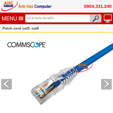
0904.331.240
Patch cord cat5, cat6
Dây nhảy patch cord Commscope cat5/ cat6/ cat6a/ cat7