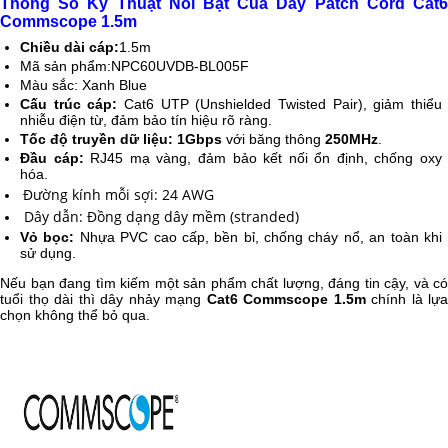
Thông Số Kỹ Thuật Nổi Bật Của Dây Patch Cord Cat6
Commscope 1.5m
Chiều dài cáp:
1.5m
Mã sản phẩm:NPC60UVDB-BL005F
Màu sắc: Xanh Blue
Cấu trúc cáp:
Cat6 UTP (Unshielded Twisted Pair), giảm thiểu
nhiễu điện từ, đảm bảo tín hiệu rõ ràng.
Tốc độ truyền dữ liệu:
1Gbps
với băng thông
250MHz
.
Đầu cáp:
RJ45 mạ vàng, đảm bảo kết nối ổn định, chống oxy
hóa.
Đường kính mỗi sợi: 24 AWG 
 Dây dẫn: Đồng dạng dây mềm (stranded)
Vỏ bọc:
Nhựa PVC cao cấp, bền bỉ, chống cháy nổ, an toàn khi
sử dụng.
Nếu bạn đang tìm kiếm một sản phẩm chất lượng, đáng tin cậy, và có
tuổi thọ dài thì dây nhảy mạng
Cat6 Commscope 1.5m
chính là lựa
chọn không thể bỏ qua.