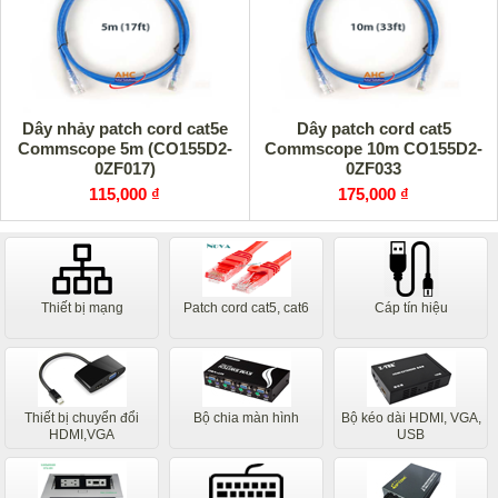
Dây nhảy patch cord cat5e
Dây patch cord cat5
Commscope 5m (CO155D2-
Commscope 10m CO155D2-
0ZF017)
0ZF033
115,000 ₫
175,000 ₫
Thiết bị mạng
Patch cord cat5, cat6
Cáp tín hiệu
Thiết bị chuyển đổi
Bộ chia màn hình
Bộ kéo dài HDMI, VGA,
HDMI,VGA
USB