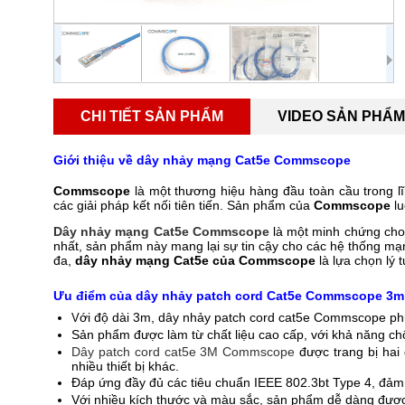
CHI TIẾT SẢN PHẨM
VIDEO SẢN PHẨM
Giới thiệu về dây nhảy mạng Cat5e Commscope
Commscope
là một thương hiệu hàng đầu toàn cầu trong l
các giải pháp kết nối tiên tiến. Sản phẩm của
Commscope
lu
Dây nhảy mạng Cat5e Commscope
là một minh chứng cho 
nhất, sản phẩm này mang lại sự tin cậy cho các hệ thống mạng
đa,
dây nhảy mạng Cat5e của Commscope
là lựa chọn lý
Ưu điểm của dây nhảy patch cord Cat5e Commscope 3m
ới độ dài 3m, dây nhảy patch cord cat5e Commscope p
V
Sản phẩm được làm từ chất liệu cao cấp, với khả năng chốn
Dây patch cord cat5e 3M Commscope
được trang bị hai
nhiều thiết bị khác.
Đáp ứng đầy đủ các tiêu chuẩn IEEE 802.3bt Type 4, đảm 
Với nhiều kích thước và màu sắc, sản phẩm dễ dàng được 