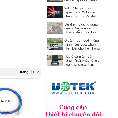
gian sống - Giải pháp
hoàn hảo cho kiến trúc
hiện đại
WiFi 7 là gì? Công
nghệ mạng WiFi siêu
Ổ cắm HDMI âm tường hình
nhanh với tốc độ đột
vuông Novalink chính hãng
phá
Ưu điểm và ứng dụng
Giá: 150,000 VNĐ
của ổ điện âm sàn:
Hướng dẫn chọn lựa
và sử dụng
Ổ cắm ray trượt thông
minh - Sự Lựa Chọn
Hiện Đại cho Hệ Thống
Điện
Hộp ổ cắm âm sàn
nâng - Giải pháp tối ưu
hóa không gian làm
việc
Trang:
1
2
Dây nguồn C19 C20 Novalink
NV-56302A lõi đồng 12AWG,
chịu tải 20A cho server và UPS
Giá: Liên hệ