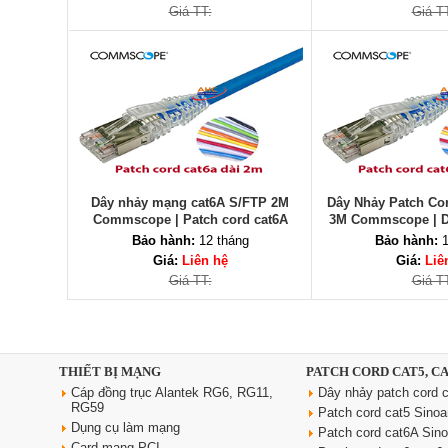
Giá TT:
Giá T
Dây nhảy mạng cat6A S/FTP 2M
Dây Nhảy Patch Co
Commscope | Patch cord cat6A
3M Commscope | D
commscope dài 2M
cat6A S/FTP 
Bảo hành:
12 tháng
Bảo hành:
1
Giá:
Liên hệ
Giá:
Liê
Giá TT:
Giá T
THIẾT BỊ MẠNG
PATCH CORD CAT5, C
Cáp đồng trục Alantek RG6, RG11,
Dây nhảy patch cord c
RG59
Patch cord cat5 Sino
Dụng cụ làm mạng
Patch cord cat6A Sin
Card mạng PCI