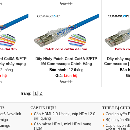
T:
Giá TT:
rd Cat6A S/FTP
Dây Nhảy Patch Cord Cat6A S/FTP
Dây nhảy mạ
ây nhảy mạng
5M Commscope Chính Hãng
Commscope | 
commscope
Commsc
2 tháng
Bảo hành:
12 tháng
Bảo h
n hệ
Giá:
Liên hệ
Gi
T:
Giá TT:
Trang:
1
2
AT6
CÁP TÍN HIỆU
THIẾT BỊ CHU
at6 Novalink
Cáp HDMI 2.0 Unitek, cáp HDMI 2.0
Card chuyển Đ
sợi quang
amigo
Bộ chuyển đổ
Cáp micro HDMI, mini HDMI sang
oamigo
Cáp chuyển đ
HDMI
HDMI, RJ45,