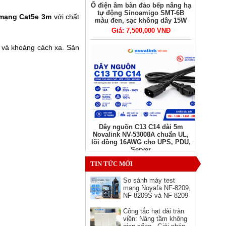
Ổ điện âm bàn đảo bếp nâng hạ
tự động Sinoamigo SMT-6B
 mạng Cat5e 3m
với chất
màu đen, sạc không dây 15W
Giá: 7,500,000 VNĐ
và khoảng cách xa. Sản
Dây nguồn C13 C14 dài 5m
Novalink NV-53008A chuẩn UL,
lõi đồng 16AWG cho UPS, PDU,
Server
Giá: Liên hệ
TIN TỨC MỚI
So sánh máy test
mạng Noyafa NF-8209,
NF-8209S và NF-8209
Pro - nên chọn phiên
bản nào?
Công tắc hạt dài tràn
viền: Nâng tầm không