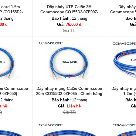
 cord 1.5m
Dây nhảy UTP Cat5e 2M
Dây nhảy
 (CO155D2-
Commscope CO155D2-0ZF007-
Commscope 5
5)
Chính hãng
2 tháng
Bảo hành:
12 tháng
Bảo h
00 đ
Giá:
76,000 đ
Gi
T:
Giá TT:
t5e Commscope
Dây nhảy mạng Cat5e Commscope
Dây nhảy m
-0ZF050)
20m CO155D2-0ZF065 - Chính hãng
1.2m (
2 tháng
Bảo hành:
12 tháng
Bảo h
n hệ
Giá:
Liên hệ
Gi
T:
Giá TT: