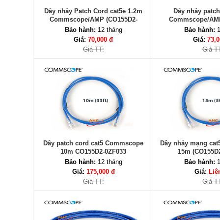
Dây nhảy Patch Cord cat5e 1.2m
Dây nhảy patch
Commscope/AMP (CO155D2-
Commscope/AMP
0ZF004)
0ZF00
Bảo hành:
12 tháng
Bảo hành:
1
Giá:
70,000 đ
Giá:
73,0
Giá TT:
Giá T
Dây patch cord cat5 Commscope
Dây nhảy mạng ca
10m CO155D2-0ZF033
15m (CO155D2
Bảo hành:
12 tháng
Bảo hành:
1
Giá:
175,000 đ
Giá:
Liê
Giá TT:
Giá T