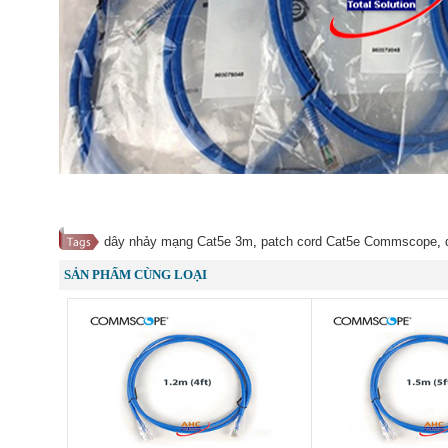
dây nhảy mạng Cat5e 3m
,
patch cord Cat5e Commscope
,
SẢN PHẨM CÙNG LOẠI