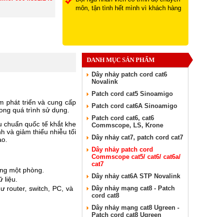
môn, tận tình hết mình vì khách hàng
DANH MỤC SẢN PHẨM
Dây nhảy patch cord cat6
Novalink
Patch cord cat5 Sinoamigo
m phát triển và cung cấp
Patch cord cat6A Sinoamigo
rong quá trình sử dụng.
Patch cord cat6, cat6
u chuẩn quốc tế khắt khe
Commscope, LS, Krone
h và giảm thiểu nhiễu tối
Dây nhảy cat7, patch cord cat7
ao.
Dây nhảy patch cord
Commscope cat5/ cat6/ cat6a/
cat7
ùng một phòng.
Dây nhảy cat6A STP Novalink
 liệu.
ư router, switch, PC, và
Dây nhảy mạng cat8 - Patch
cord cat8
Dây nhảy mạng cat8 Ugreen -
Patch cord cat8 Ugreen