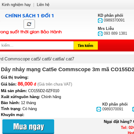
Kinh nghiệm hay
|
Liên hệ
KD phân phối
0989370091
Mrs Liễu
093 889 1381
rd Commscope cat5/ cat6/ cat6a/ cat7
Dây nhảy mạng Cat5e Commscope 3m mã CO155D2
Giá thị trường:
86,000
Giá bán:
đ
(Giá trên chưa VAT)
Mã sản phẩm:
CO155D2-0ZF010
Xuất xứ/nguồn hàng:
Chính hãng
Bảo hành:
12 tháng
KD phân phối
Tình trạng:
Có hàng
0989370091
Khuyến mại:
Ngại đặt hàng? 
Tel: 02
Hot