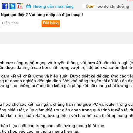
Hướng dẫn mua hàng
Sơ đồ chỉ đường
Ngại gọi điện? Vui lòng nhập số điện thoại !
ĩnh vực công nghệ mạng và truyền thông, với hơn 40 năm kinh nghiệ
ôn được đánh giá cao bởi chất lượng vượt trội, độ bền và sự ổn định t
cam kết về chất lượng và hiệu suất. Được thiết kế để đáp ứng các tiê
 từ doanh nghiệp đến gia đình. Với khả năng truyền tải dữ liệu ổn địn
 tưởng cho những ai đang tìm kiếm giải pháp kết nối mạng chất lượng c
hù hợp
cho các kết nối ngắn, chẳng hạn như giữa PC và router trong c
g nhiễu tốt, giúp giảm thiểu sự gián đoạn trong quá trình truyền tải dữ
 đầu kết nối chuẩn RJ45, tương thích với hầu hết các thiết bị mạng nh
bảo hiệu suất cao trong các môi trường mạng khắt khe.
tích hợp vào các hệ thống mạng hiện tại.