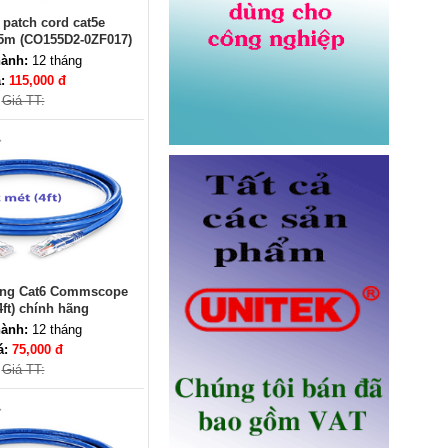
 patch cord cat5e
m (CO155D2-0ZF017)
ành:
12 tháng
Dây nhảy quang Multimode
á:
115,000 đ
OM5 LC-LC dài 3M Novalink NV-
Giá TT:
61704A chính hãng
Giá: Liên hệ
ạng Cat6 Commscope
4ft) chính hãng
Ổ điện âm bàn Sinoamigo STS-
ành:
12 tháng
R90B-2 chính hãng
á:
75,000 đ
Giá: 1,100,000 VNĐ
Giá TT: