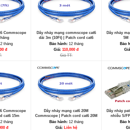
at6 Commscope
Dây nhảy mạng commscope cat6
Dây nhảy m
 hãng
dài 3m (10Ft) | Patch cord cat6
5M 
commscope 3M
2 tháng
Bảo hành:
12 tháng
Bảo h
00 đ
Giá:
110,000 đ
Gi
T:
Giá TT:
t6 Commscope
Dây nhảy mạng cat6 20M
Dây nhảy pat
rd cat6 15m
Commscope | Patch cord cat6 20M
nhiễu S/
hính hãng
Commscope
2 tháng
Bảo hành:
12 tháng
Bảo h
000 đ
Giá:
Liên hệ
Gi