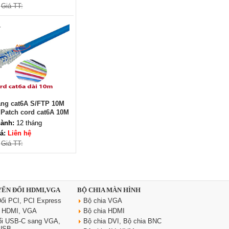
Giá TT:
Dây nguồn C19 C20 dài 3m tiết
diện 3x2.5 mm2 dùng cho PDU
Giá: 370,000 VNĐ
ng cat6A S/FTP 10M
Patch cord cat6A 10M
ope chính hãng
ành:
12 tháng
á:
Liên hệ
Giá TT:
YỂN ĐỔI HDMI,VGA
BỘ CHIA MÀN HÌNH
Ổ điện âm bàn đảo bếp
Sinoamigo STP-1RB-3 | Trụ kéo
ổi PCI, PCI Express
Bộ chia VGA
tiện dụng, có USB sạc nhanh
i HDMI, VGA
Bộ chia HDMI
Giá: 2,300,000 VNĐ
ổi USB-C sang VGA,
Bộ chia DVI, Bộ chia BNC
 USB