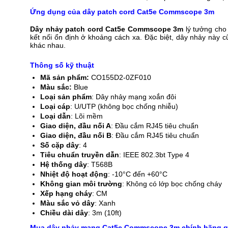
Ứng dụng của dây patch cord
Cat5e
Commscope 3m
Dây nhảy patch cord Cat5e Commscope 3m
lý tưởng cho
kết nối ổn định ở khoảng cách xa. Đặc biệt, dây nhảy này c
khác nhau.
Thông số kỹ thuật
Mã sản phẩm:
CO155D2-0ZF010
Màu sắc:
Blue
Loại sản phẩm
: Dây nhảy mạng xoắn đôi
Loại cáp
: U/UTP (không bọc chống nhiễu)
Loại dẫn
: Lõi mềm
Giao diện, đầu nối A
: Đầu cắm RJ45 tiêu chuẩn
Giao diện, đầu nối B
: Đầu cắm RJ45 tiêu chuẩn
Số cặp dây
: 4
Tiêu chuẩn truyền dẫn
: IEEE 802.3bt Type 4
Hệ thống dây
: T568B
Nhiệt độ hoạt động
: -10°C đến +60°C
Không gian môi trường
: Không có lớp bọc chống cháy
Xếp hạng cháy
: CM
Màu sắc vỏ dây
: Xanh
Chiều dài dây
: 3m (10ft)
Mua dây nhảy mạng Cat5e Commscope 3m chính hãng gi