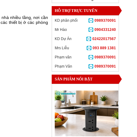
HỖ TRỢ TRỰC TUYẾN
 nhà nhiều tầng, nơi cần
KD phân phối
0989370091
các thiết bị ở các phòng
Mr Hào
0904331240
KD Dự Án
02422017567
Mrs Liễu
093 889 1381
Phạm vân
0989370091
Phạm Vân
0989370091
SẢN PHẨM NỔI BẬT