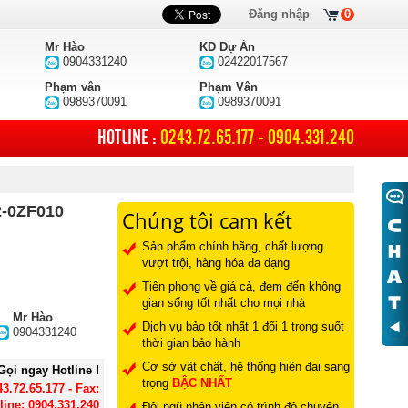
Đăng nhập
0
Mr Hào
KD Dự Án
0904331240
02422017567
Phạm vân
Phạm Vân
0989370091
0989370091
HOTLINE :
0243.72.65.177 - 0904.331.240
-0ZF010
Chúng tôi cam kết
Sản phẩm chính hãng, chất lượng
vượt trội, hàng hóa đa dạng
Tiên phong về giá cả, đem đến không
gian sống tốt nhất cho mọi nhà
Mr Hào
Dịch vụ bảo tốt nhất 1 đổi 1 trong suốt
0904331240
thời gian bảo hành
Cơ sở vật chất, hệ thống hiện đại sang
Gọi ngay Hotline !
trọng
BẬC NHẤT
43.72.65.177 - Fax:
line: 0904.331.240
Đội ngũ nhân viên có trình độ chuyên