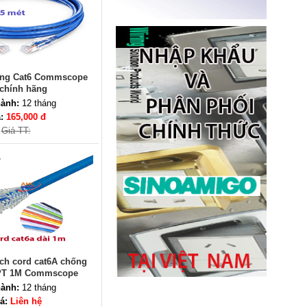
Ổ điện âm bàn đảo bếp có sạc
ạng Cat6 Commscope
không dây 15W, USB-C -
Novalink KA-01
chính hãng
Giá: 2,650,000 VNĐ
ành:
12 tháng
á:
165,000 đ
Giá TT:
Ổ cắm âm bàn đảo bếp nâng
hạ, tích hợp sạc không dây, loa
bluetooth Sinoamigo STP-
ch cord cat6A chống
2AB/Pub+Qi
FPT 1M Commscope
Giá: 4,600,000 VNĐ
ành:
12 tháng
á:
Liên hệ