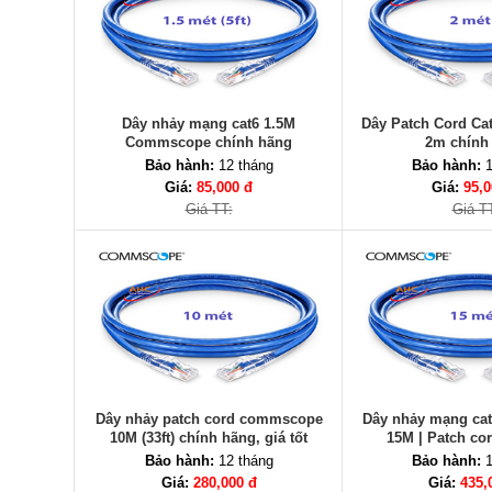
Dây nhảy mạng cat6 1.5M
Dây Patch Cord C
Commscope chính hãng
2m chính
Bảo hành:
12 tháng
Bảo hành:
1
Giá:
85,000 đ
Giá:
95,0
Giá TT:
Giá T
Dây nhảy patch cord commscope
Dây nhảy mạng ca
10M (33ft) chính hãng, giá tốt
15M | Patch co
Commscope c
Bảo hành:
12 tháng
Bảo hành:
1
Giá:
280,000 đ
Giá:
435,