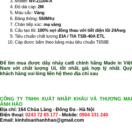
Model:
NV-21104-A
Độ dài cáp:
2M
Màu sắc:
Vàng
Băng thông:
550Mhz
Chân tiếp xúc:
mạ vàng
Cấu tạo lõi:
100% sợi đồng thau với tiết diện lõi 24Awg
Tiêu chuẩn chất lượng
EIA / TIA TSB-40A ETL
Cáp được bấm theo bảng màu tiêu chuẩn T658B
Để tìm mua được dây nhảy cat6 chính hãng Made in Việt
Nam với chất lượng UL tốt nhất, giá hợp lý nhất. Quý
khách hàng vui lòng liên hệ theo địa chỉ sau
CÔNG TY TNHH XUẤT NHẬP KHẨU VÀ THƯƠNG MẠI
ÁNH HÀO
Địa chỉ: 164 Chùa Láng - Đống Đa - Hà Nội
Điện thoại:
0243 72 65 177
- Mobile:
0904 331 240
Email: kinhdoanhanhhao@gmail.com