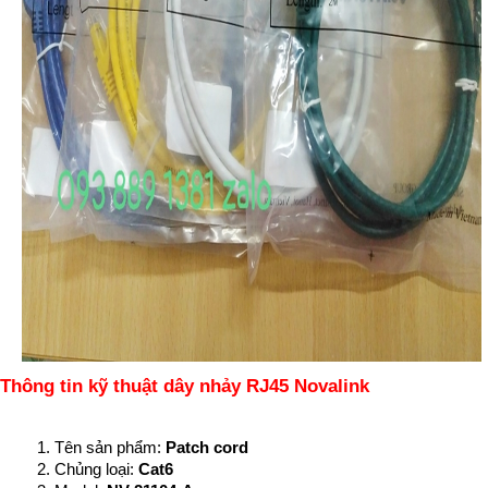
Thông tin kỹ thuật dây nhảy RJ45 Novalink
Tên sản phẩm:
Patch cord
Chủng loại:
Cat6