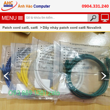
0904.331.240
Patch cord cat5, cat6
Dây nhảy patch cord cat6 Novalink