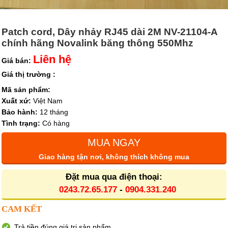
Patch cord, Dây nhảy RJ45 dài 2M NV-21104-A
chính hãng Novalink băng thông 550Mhz
Liên hệ
Giá bán:
Giá thị trường :
Mã sản phẩm:
Xuất xứ:
Việt Nam
Bảo hành:
12 tháng
Tình trạng:
Có hàng
MUA NGAY
Giao hàng tận nơi, không thích không mua
Đặt mua qua điện thoại:
0243.72.65.177
-
0904.331.240
CAM KẾT
Trả tiền đúng giá trị sản phẩm