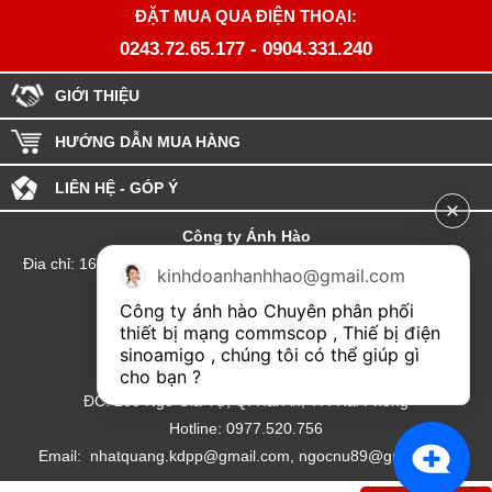
ĐẶT MUA QUA ĐIỆN THOẠI:
0243.72.65.177
-
0904.331.240
GIỚI THIỆU
HƯỚNG DẪN MUA HÀNG
LIÊN HỆ - GÓP Ý
Công ty Ánh Hào
Đia chỉ: 164 Phố Chùa Láng - Phường Láng - Thành phố Hà Nội
kinhdoanhanhhao@gmail.com
hotline:0904.331.240
Công ty ánh hào Chuyên phân phối 
Email: Kinhdoanhanhhao@gmail.com
thiết bị mạng commscop , Thiế bị điện 
sinoamigo , chúng tôi có thể giúp gì 
Đại lý Hải Phòng
cho bạn ?
ĐC: 235 Ngô Gia Tự, Q. Hải An, TP. Hải Phòng
Hotline: 0977.520.756
Email: nhatquang.kdpp@gmail.com, ngocnu89@gmail.com