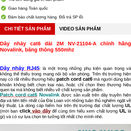
Giao hàng Toàn quốc
Đảm bảo chất lượng hàng. Đổi trả SP lỗi
CHI TIẾT SẢN PHẨM
VIDEO SẢN PHẨM
Dây nhảy cat6 dài 2M NV-21104-A chính hãng
Novalink, băng thông 550mhz
Dây nhảy RJ45
: là một trong những phụ kiện quan trọng v
không thể thiếu trong mạng nội bộ văn phòng. Trên thị trường hiện
patch cord cat6
nay có rất nhiều thương hiệu
mà người dùng bă
khoăn không biết chọn loại nào, hoặc chỉ chọn theo thương hiệu
quen tai mà không biết nhiều về chất lượng sản phẩm.
Patch cord cat6
Novalink
được sản xuất trên dây truyền hiệ
đại và tiên tiến nhất của Đài Loan với những tuân thủ nghiêm ngặt về
kỹ thuật. Là dòng cáp hiếm hoi trên thị trường đạt chất lượng
UL
UL
click
vào đây
(mời bạn
để cùng tìm hiểu xem chất lượng
l
gì) và có sự lựa chọn tin tưởng tốt nhất cho mình nhé.