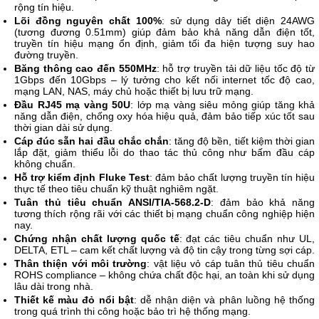
rộng tín hiệu.
Lõi đồng nguyên chất 100%
: sử dụng dây tiết diện 24AWG
(tương đương 0.51mm) giúp đảm bảo khả năng dẫn điện tốt,
truyền tín hiệu mạng ổn định, giảm tối đa hiện tượng suy hao
đường truyền.
Băng thông cao đến 550MHz
: hỗ trợ truyền tải dữ liệu tốc độ từ
1Gbps đến 10Gbps – lý tưởng cho kết nối internet tốc độ cao,
mạng LAN, NAS, máy chủ hoặc thiết bị lưu trữ mạng.
Đầu RJ45 mạ vàng 50U
: lớp mạ vàng siêu mỏng giúp tăng khả
năng dẫn điện, chống oxy hóa hiệu quả, đảm bảo tiếp xúc tốt sau
thời gian dài sử dụng.
Cáp đúc sẵn hai đầu chắc chắn
: tăng độ bền, tiết kiệm thời gian
lắp đặt, giảm thiểu lỗi do thao tác thủ công như bấm đầu cáp
không chuẩn.
Hỗ trợ kiểm định Fluke Test
: đảm bảo chất lượng truyền tín hiệu
thực tế theo tiêu chuẩn kỹ thuật nghiêm ngặt.
Tuân thủ tiêu chuẩn ANSI/TIA-568.2-D
: đảm bảo khả năng
tương thích rộng rãi với các thiết bị mạng chuẩn công nghiệp hiện
nay.
Chứng nhận chất lượng quốc tế
: đạt các tiêu chuẩn như UL,
DELTA, ETL – cam kết chất lượng và độ tin cậy trong từng sợi cáp.
Thân thiện với môi trường
: vật liệu vỏ cáp tuân thủ tiêu chuẩn
ROHS compliance – không chứa chất độc hại, an toàn khi sử dụng
lâu dài trong nhà.
Thiết kế màu đỏ nổi bật
: dễ nhận diện và phân luồng hệ thống
trong quá trình thi công hoặc bảo trì hệ thống mạng.