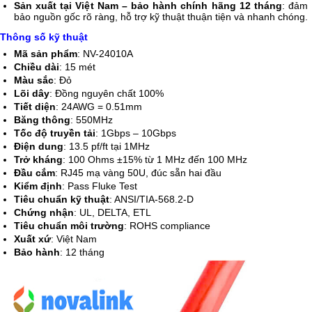
Sản xuất tại Việt Nam – bảo hành chính hãng 12 tháng
: đảm
bảo nguồn gốc rõ ràng, hỗ trợ kỹ thuật thuận tiện và nhanh chóng.
Thông số kỹ thuật
Mã sản phẩm
: NV-24010A
Chiều dài
: 15 mét
Màu sắc
: Đỏ
Lõi dây
: Đồng nguyên chất 100%
Tiết diện
: 24AWG = 0.51mm
Băng thông
: 550MHz
Tốc độ truyền tải
: 1Gbps – 10Gbps
Điện dung
: 13.5 pf/ft tại 1MHz
Trở kháng
: 100 Ohms ±15% từ 1 MHz đến 100 MHz
Đầu cắm
: RJ45 mạ vàng 50U, đúc sẵn hai đầu
Kiểm định
: Pass Fluke Test
Tiêu chuẩn kỹ thuật
: ANSI/TIA-568.2-D
Chứng nhận
: UL, DELTA, ETL
Tiêu chuẩn môi trường
: ROHS compliance
Xuất xứ
: Việt Nam
Bảo hành
: 12 tháng