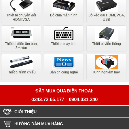
Thiết bị chuyển đổi
Bộ chia màn hình
Bộ kéo dài HDMI, VGA,
HDMI,VGA
USB
Thiết bị điện âm bàn,
Thiết bị máy tính
Thiết bị viễn thông
âm sàn
Thiết bị trình chiếu
Bản tin công nghệ
Kinh nghiệm hay
ĐẶT MUA QUA ĐIỆN THOẠI:
0243.72.65.177
-
0904.331.240
GIỚI THIỆU
HƯỚNG DẪN MUA HÀNG