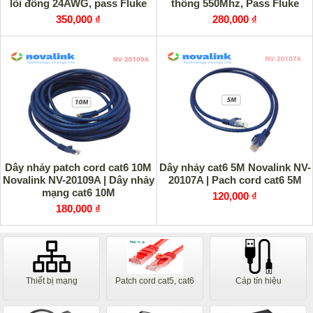
lõi đồng 24AWG, pass Fluke
thông 550Mhz, Pass Fluke
350,000 ₫
280,000 ₫
Dây nhảy patch cord cat6 10M
Dây nhảy cat6 5M Novalink NV-
Novalink NV-20109A | Dây nhảy
20107A | Pach cord cat6 5M
mạng cat6 10M
120,000 ₫
180,000 ₫
Thiết bị mạng
Patch cord cat5, cat6
Cáp tín hiệu