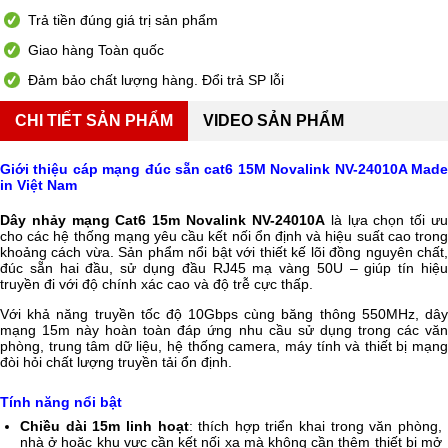
Trả tiền đúng giá trị sản phẩm
Giao hàng Toàn quốc
Đảm bảo chất lượng hàng. Đổi trả SP lỗi
CHI TIẾT SẢN PHẨM
VIDEO SẢN PHẨM
Giới thiệu cáp mạng đúc sẵn cat6 15M Novalink NV-24010A Made
in Việt Nam
Dây nhảy mạng Cat6 15m Novalink NV-24010A
là lựa chọn tối ư
cho các hệ thống mạng yêu cầu kết nối ổn định và hiệu suất cao trong
khoảng cách vừa. Sản phẩm nổi bật với thiết kế lõi đồng nguyên chất,
đúc sẵn hai đầu, sử dụng đầu RJ45 mạ vàng 50U – giúp tín hiệu
truyền đi với độ chính xác cao và độ trễ cực thấp.
Với khả năng truyền tốc độ 10Gbps cùng băng thông 550MHz, dây
mạng 15m này hoàn toàn đáp ứng nhu cầu sử dụng trong các văn
phòng, trung tâm dữ liệu, hệ thống camera, máy tính và thiết bị mạng
đòi hỏi chất lượng truyền tải ổn định.
Tính năng nổi bật
Chiều dài 15m linh hoạt
: thích hợp triển khai trong văn phòng,
nhà ở hoặc khu vực cần kết nối xa mà không cần thêm thiết bị mở