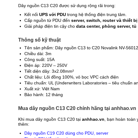
Dây nguồn C13 C20 được sử dụng rộng rãi trong:
Kết nối
UPS với PDU
trong hệ thống điện trung tâm.
Cấp nguồn từ PDU đến
server, switch, router và thiết 
Giải pháp điện tin cậy cho
data center, phòng server, tủ
Thông số kỹ thuật
Tên sản phẩm: Dây nguồn C13 to C20 Novalink NV-5601
Chiều dài: 3m
Công suất: 15A
Điện áp: 220V – 250V
Tiết diện dây: 3x2.08mm²
Chất liệu: Lõi đồng 100%, vỏ bọc VPC cách điện
Tiêu chuẩn: UL (Underwriters Laboratories – tiêu chuẩn an
Xuất xứ: Việt Nam
Bảo hành: 12 tháng
Mua dây nguồn C13 C20 chính hãng tại anhhao.vn
Khi mua dây nguồn C13 C20 tại
anhhao.vn
, bạn hoàn toàn 
thêm:
Dây nguồn C19 C20 dùng cho PDU, server