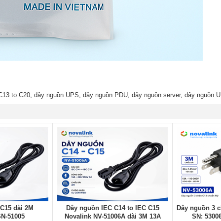
C13 to C20
,
dây nguồn UPS
,
dây nguồn PDU
,
dây nguồn server
,
dây nguồn U
C15 dài 2M
Dây nguồn IEC C14 to IEC C15
Dây nguồn 3 c
N-51005
Novalink NV-51006A dài 3M 13A
SN: 5300