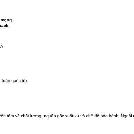
bị mạng
.
 rack
.
2A
 toàn quốc tế)
yên tâm về chất lượng, nguồn gốc xuất xứ và chế độ bảo hành. Ngoài 