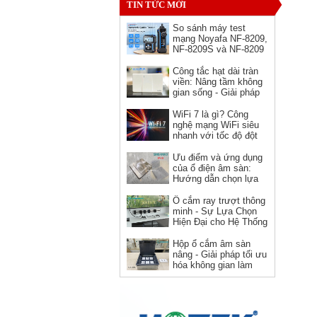
TIN TỨC MỚI
So sánh máy test
mạng Noyafa NF-8209,
NF-8209S và NF-8209
Pro - nên chọn phiên
bản nào?
Công tắc hạt dài tràn
viền: Nâng tầm không
gian sống - Giải pháp
hoàn hảo cho kiến trúc
hiện đại
WiFi 7 là gì? Công
nghệ mạng WiFi siêu
Ổ cắm HDMI âm tường hình
nhanh với tốc độ đột
vuông Novalink chính hãng
phá
Ưu điểm và ứng dụng
Giá: 150,000 VNĐ
của ổ điện âm sàn:
Hướng dẫn chọn lựa
và sử dụng
Ổ cắm ray trượt thông
minh - Sự Lựa Chọn
Hiện Đại cho Hệ Thống
Điện
Hộp ổ cắm âm sàn
nâng - Giải pháp tối ưu
hóa không gian làm
việc
Dây nguồn C19 C20 Novalink
NV-56302A lõi đồng 12AWG,
chịu tải 20A cho server và UPS