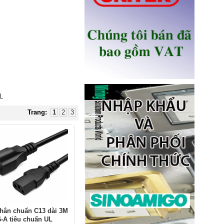
Ổ điện âm bàn Sinoamigo STS-
R90B-2 chính hãng
Giá: 1,100,000 VNĐ
L
Trang:
1
2
3
Ổ điện âm bàn đảo bếp có sạc
không dây 15W, USB-C -
Novalink KA-01
Giá: 2,650,000 VNĐ
hân chuẩn C13 dài 3M
6-A tiêu chuẩn UL