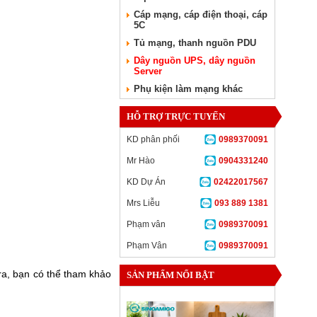
Cáp mạng, cáp điện thoại, cáp
5C
Tủ mạng, thanh nguồn PDU
Dây nguồn UPS, dây nguồn
Server
Phụ kiện làm mạng khác
HỖ TRỢ TRỰC TUYẾN
KD phân phối
0989370091
Mr Hào
0904331240
KD Dự Án
02422017567
Mrs Liễu
093 889 1381
Phạm vân
0989370091
Phạm Vân
0989370091
ra, bạn có thể tham khảo
SẢN PHẨM NỔI BẬT