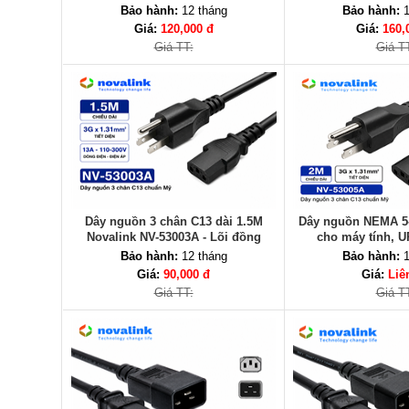
3Gx1.31mm | Tiêu chuẩn UL
Bảo hành:
12 tháng
Bảo hành:
1
Giá:
120,000 đ
Giá:
160,
Giá TT:
Giá T
Dây nguồn 3 chân C13 dài 1.5M
Dây nguồn NEMA 5-
Novalink NV-53003A - Lõi đồng
cho máy tính, U
3Gx1.31mm, tiêu chuẩn UL
Novalink NV
Bảo hành:
12 tháng
Bảo hành:
1
Giá:
90,000 đ
Giá:
Liê
Giá TT:
Giá T