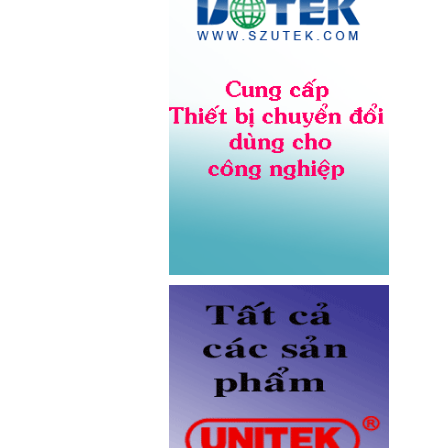
Giá: Liên hệ
Dây nhảy quang Multimode
OM5 LC-LC dài 3M Novalink NV-
61704A chính hãng
Giá: Liên hệ