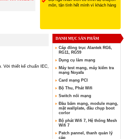
môn, tận tình hết mình vì khách hàng
DANH MỤC SẢN PHẨM
Cáp đồng trục Alantek RG6,
RG11, RG59
Dụng cụ làm mạng
. Với thiết kế chuẩn IEC,
Máy test mạng, máy kiểm tra
mạng Noyafa
Card mạng PCI
Bộ Thu, Phát Wifi
Switch nối mạng
Đầu bấm mạng, module mạng,
mặt wallplate, đầu chụp boot
corlor
Bộ phát Wifi 7, Hệ thống Mesh
Wifi 7
Patch pannel, thanh quản lý
cáp