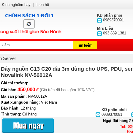
Kinh nghiệm hay
|
Liên hệ
KD phân phối
0989370091
Mrs Liễu
093 889 1381
n Server
Dây nguồn C13 C20 dài 3m dùng cho UPS, PDU, serv
Novalink NV-56012A
Giá thị trường:
450,000
Giá bán:
đ
(Giá trên đã bao gồm 10% VAT)
Mã sản phẩm:
NV-56012A
Xuất xứ/nguồn hàng:
Việt Nam
Bảo hành:
12 tháng
KD phân phối
Tình trạng:
Có hàng
0989370091
Khuyến mại:
Ngại đặt hàng? 
Tel: 02
Hot