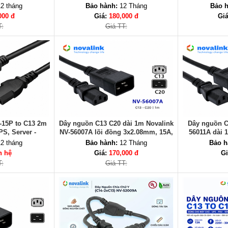
16AWG UL
2 tháng
Bảo hành:
12 Tháng
Bảo h
000 đ
Giá:
180,000 đ
Gi
T:
Giá TT:
15P to C13 2m
Dây nguồn C13 C20 dài 1m Novalink
Dây nguồn C
PS, Server -
NV-56007A lõi đồng 3x2.08mm, 15A,
56011A dài 
-53005A
tiêu chuẩn UL
15A, 
2 tháng
Bảo hành:
12 Tháng
Bảo h
n hệ
Giá:
170,000 đ
Gi
T:
Giá TT: