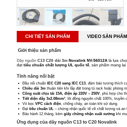
CHI TIẾT SẢN PHẨM
VIDEO SẢN PHẨM
Giới thiệu sản phẩm
Dây nguồn
C13 C20 dài 3m
Novalink NV-56012A
là lựa chọ
đạt
tiêu chuẩn chất lượng UL quốc tế
, sản phẩm mang lại 
Tính năng nổi bật
Đầu nối chuẩn
IEC C20 sang IEC C13
, đảm bảo tương thích c
Chiều dài 3m
thuận tiện khi lắp đặt trong tủ rack hoặc phòng 
Công suất chịu tải 15A, điện áp 220V – 250V
, phù hợp cho thi
Tiết diện dây 3x2.08mm²
, lõi đồng nguyên chất 100%, truyền d
Vỏ bọc
VPC cách điện
, chống cháy, an toàn khi sử dụng.
Đạt
tiêu chuẩn UL
– chứng nhận quốc tế về chất lượng và an t
Bảo hành 12 tháng, kèm
giấy chứng nhận xuất xưởng
khi mu
Ứng dụng của dây nguồn C13 to C20 Novalink