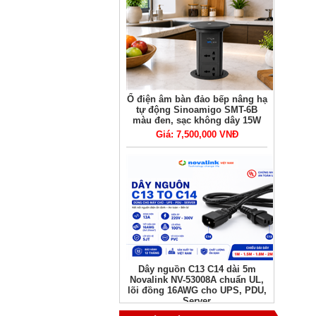
Ổ điện âm bàn đảo bếp nâng hạ
tự động Sinoamigo SMT-6B
màu đen, sạc không dây 15W
Giá: 7,500,000 VNĐ
Dây nguồn C13 C14 dài 5m
Novalink NV-53008A chuẩn UL,
lõi đồng 16AWG cho UPS, PDU,
Server
Giá: Liên hệ