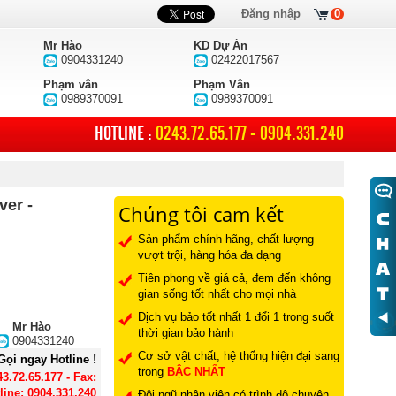
Đăng nhập
0
Mr Hào
KD Dự Án
0904331240
02422017567
Phạm vân
Phạm Vân
0989370091
0989370091
HOTLINE :
0243.72.65.177 - 0904.331.240
er -
Chúng tôi cam kết
Sản phẩm chính hãng, chất lượng
vượt trội, hàng hóa đa dạng
Tiên phong về giá cả, đem đến không
gian sống tốt nhất cho mọi nhà
Dịch vụ bảo tốt nhất 1 đổi 1 trong suốt
Mr Hào
thời gian bảo hành
0904331240
Cơ sở vật chất, hệ thống hiện đại sang
Gọi ngay Hotline !
trọng
BẬC NHẤT
43.72.65.177 - Fax:
line: 0904.331.240
Đội ngũ nhân viên có trình độ chuyên