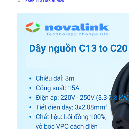
Thanh PDU
lắp tủ rack