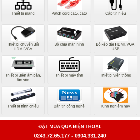
Thiết bị mạng
Patch cord cat5, cat6
Cáp tín hiệu
Thiết bị chuyển đổi
Bộ chia màn hình
Bộ kéo dài HDMI, VGA,
HDMI,VGA
USB
Thiết bị điện âm bàn,
Thiết bị máy tính
Thiết bị viễn thông
âm sàn
Thiết bị trình chiếu
Bản tin công nghệ
Kinh nghiệm hay
ĐẶT MUA QUA ĐIỆN THOẠI:
0243.72.65.177
-
0904.331.240