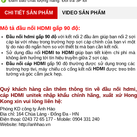
Đảm bảo chất lượng hàng. Đổi trả SP lỗi
CHI TIẾT SẢN PHẨM
VIDEO SẢN PHẨM
Mô tả đầu nối HDMI gấp 90 độ:
Đầu nối hdmi gấp 90 độ
với kết nối 2 đầu âm giúp bạn nối 2 sợi
cáp lại với nhau trong trường hợp sợi cáp chính của bạn vì một
lý do nào đó ngắn hơn so với thiết bị mà bạn cần kết nối.
Sử dụng đầu nối
HDMI to HDMI
giúp bạn tiết kiệm chi phí mà
không ảnh hưởng tới tín hiệu truyền giữa 2 sợi cáp.
Đầu nối cáp HDMI
gấp 90 độ thường được sử dụng trong các
HDMI
trường hợp tivi, máy chiếu có cổng kết nối
được treo trên
tường và góc cắm jack hẹp.
Quý khách hàng cần thêm thông tin về đầu nối hdmi,
cáp HDMI unitek nhập khẩu chính hãng, xuất xứ Hong
Kong xin vui lòng liên hệ:
Phòng KD công ty Ánh Hào
Địa chỉ: 164 Chùa Láng - Đống Đa - HN
Điện thoại: 0243 72 65 177 - Mobile: 0904 331 240
Website: http://anhhao.vn