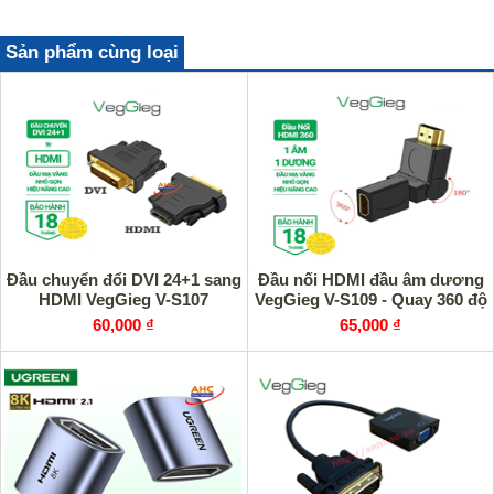
Sản phẩm cùng loại
Đầu chuyển đổi DVI 24+1 sang
Đầu nối HDMI đầu âm dương
HDMI VegGieg V-S107
VegGieg V-S109 - Quay 360 độ
60,000 ₫
65,000 ₫