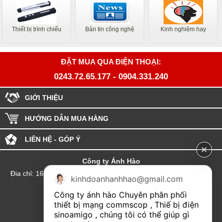
Thiết bị trình chiếu
Bản tin công nghệ
Kinh nghiệm hay
ĐẶT MUA QUA ĐIỆN THOẠI:
0243.72.65.177
-
0904.331.240
GIỚI THIỆU
HƯỚNG DẪN MUA HÀNG
LIÊN HỆ - GÓP Ý
Công ty Ánh Hào
Đia chỉ: 164 Phố Chùa Láng - Phường Láng - Thành phố Hà Nội
kinhdoanhanhhao@gmail.com
hotline:0904.331.240
Công ty ánh hào Chuyên phân phối 
Email: Kinhdoanhanhhao@gmail.com
thiết bị mạng commscop , Thiế bị điện 
sinoamigo , chúng tôi có thể giúp gì 