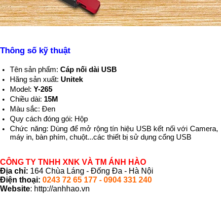
Thông số kỹ thuật
Tên sản phẩm:
Cáp nối dài USB
Hãng sản xuất:
Unitek
Model:
Y-265
Chiều dài:
15M
Màu sắc: Đen
Quy cách đóng gói: Hộp
Chức năng: Dùng để mở rộng tín hiệu USB kết nối với Camera,
máy in, bàn phím, chuột...các thiết bị sử dụng cổng USB
CÔNG TY TNHH XNK VÀ TM ÁNH HÀO
Địa chỉ:
164 Chùa Láng - Đống Đa - Hà Nội
Điện thoại:
0243 72 65 177 - 0904 331 240
Website
: http://anhhao.vn