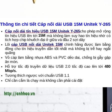
Thông tin chi tiết Cáp nối dài USB 15M Unitek Y-265
Cáp nối dài tín hiệu USB 15M Unitek Y-265
cho phép mở rộng
15M
tín hiệu USB lên tới
mà không làm suy hao tín hiệu nhờ có
tích hợp chip khuếch đại ở giữa và đầu 2 sợi dây
Lõi
cáp USB nối dài Unitek 15M
chính hãng được làm bằng
đồng cho tín hiệu truyền dẫn tốt nhất mà không bị trễ hay ngắt
quãng
Vỏ cáp làm bằng nhựa
ABS và PVC dẻo dai, chống bị gẫy gập
ăn mòn.
Hỗ trợ tốc độ truyền dữ liệu USB 2.0 tốc độ cao lên tới
480
Mbp/s.
Tương thích ngược với chuẩn USB 1.1
Chỉ cần cắm là chạy mà không cần phải cài đặt