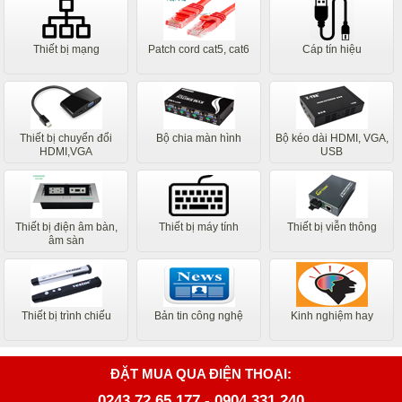
Thiết bị mạng
Patch cord cat5, cat6
Cáp tín hiệu
Thiết bị chuyển đổi
Bộ chia màn hình
Bộ kéo dài HDMI, VGA,
HDMI,VGA
USB
Thiết bị điện âm bàn,
Thiết bị máy tính
Thiết bị viễn thông
âm sàn
Thiết bị trình chiếu
Bản tin công nghệ
Kinh nghiệm hay
ĐẶT MUA QUA ĐIỆN THOẠI:
0243.72.65.177
-
0904.331.240