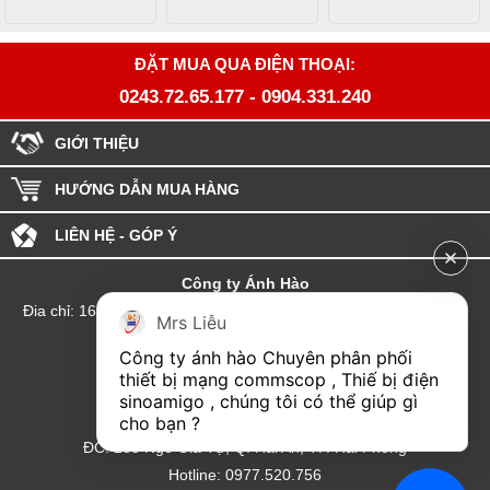
ĐẶT MUA QUA ĐIỆN THOẠI:
0243.72.65.177
-
0904.331.240
GIỚI THIỆU
HƯỚNG DẪN MUA HÀNG
LIÊN HỆ - GÓP Ý
Công ty Ánh Hào
Đia chỉ: 164 Phố Chùa Láng - Phường Láng - Thành phố Hà Nội
Mrs Liễu
hotline:0904.331.240
Công ty ánh hào Chuyên phân phối 
Email: Kinhdoanhanhhao@gmail.com
thiết bị mạng commscop , Thiế bị điện 
sinoamigo , chúng tôi có thể giúp gì 
Đại lý Hải Phòng
cho bạn ?
ĐC: 235 Ngô Gia Tự, Q. Hải An, TP. Hải Phòng
Hotline: 0977.520.756