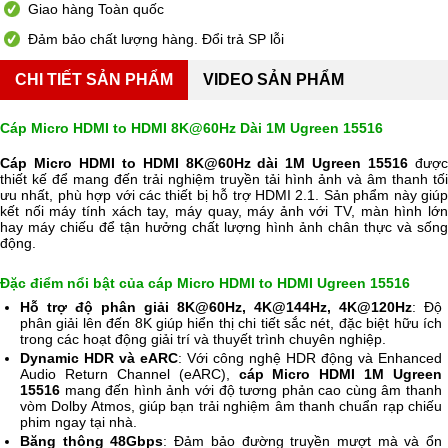
Giao hàng Toàn quốc
Đảm bảo chất lượng hàng. Đổi trả SP lỗi
CHI TIẾT SẢN PHẨM
VIDEO SẢN PHẨM
Cáp Micro HDMI to HDMI 8K@60Hz Dài 1M Ugreen 15516
Cáp Micro HDMI to HDMI 8K@60Hz dài 1M Ugreen 15516
đượ
thiết kế để mang đến trải nghiệm truyền tải hình ảnh và âm thanh tối
ưu nhất, phù hợp với các thiết bị hỗ trợ HDMI 2.1. Sản phẩm này giúp
kết nối máy tính xách tay, máy quay, máy ảnh với TV, màn hình lớn
hay máy chiếu để tận hưởng chất lượng hình ảnh chân thực và sống
động.
Đặc điểm nổi bật của cáp Micro HDMI to HDMI Ugreen 15516
Hỗ trợ độ phân giải 8K@60Hz, 4K@144Hz, 4K@120Hz
: Độ
phân giải lên đến 8K giúp hiển thị chi tiết sắc nét, đặc biệt hữu ích
trong các hoạt động giải trí và thuyết trình chuyên nghiệp.
Dynamic HDR và eARC
: Với công nghệ HDR động và Enhanced
Audio Return Channel (eARC),
cáp Micro HDMI 1M Ugreen
15516
mang đến hình ảnh với độ tương phản cao cùng âm thanh
vòm Dolby Atmos, giúp bạn trải nghiệm âm thanh chuẩn rạp chiếu
phim ngay tại nhà.
Băng thông 48Gbps
: Đảm bảo đường truyền mượt mà và ổn