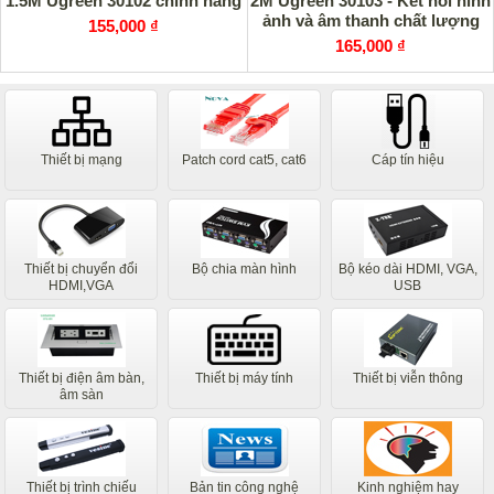
1.5M Ugreen 30102 chính hãng
2M Ugreen 30103 - Kết nối hình
ảnh và âm thanh chất lượng
155,000 ₫
cao
165,000 ₫
Thiết bị mạng
Patch cord cat5, cat6
Cáp tín hiệu
Thiết bị chuyển đổi
Bộ chia màn hình
Bộ kéo dài HDMI, VGA,
HDMI,VGA
USB
Thiết bị điện âm bàn,
Thiết bị máy tính
Thiết bị viễn thông
âm sàn
Thiết bị trình chiếu
Bản tin công nghệ
Kinh nghiệm hay