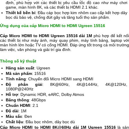
định, phù hợp với các thiết bị yêu cầu tốc độ cao như máy chơi
game, màn hình 8K, và các thiết bị HDMI 2.1 khác.
Thiết kế bền bỉ
: Đầu cáp bọc hợp kim nhôm cao cấp kết hợp dây
bọc dù bảo vệ, chống đứt gãy và tăng tuổi thọ sản phẩm.
Ứng dụng của cáp Micro HDMI to HDMI Ugreen 15516
Cáp Micro HDMI to HDMI Ugreen 15516 dài 1M
phù hợp để kết nố
các thiết bị như máy ảnh, máy quay phim, máy tính bảng, laptop với
màn hình lớn hoặc TV có cổng HDMI. Đáp ứng tốt trong cả môi trường
làm việc, văn phòng và giải trí gia đình.
Thông số kỹ thuật
Hãng sản xuất
: Ugreen
Mã sản phẩm
: 15516
Tính năng
: Chuyển đổi Micro HDMI sang HDMI
Độ phân giải
: 8K@60Hz, 4K@144Hz, 4K@120Hz,
1080P@240Hz
Hỗ trợ
: Dynamic HDR, eARC, Dolby Atmos
Băng thông
: 48Gbps
Chuẩn HDMI
: 2.1
Độ dài
: 1M
Màu sắc
: Đen
Chất liệu
: Đầu bọc nhôm, dây bọc dù
Cáp Micro HDMI to HDMI 8K@60Hz dài 1M Ugreen 15516
là sả