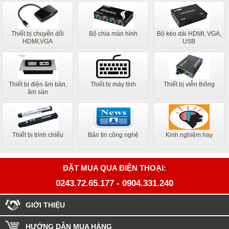
Thiết bị chuyển đổi
Bộ chia màn hình
Bộ kéo dài HDMI, VGA,
HDMI,VGA
USB
Thiết bị điện âm bàn,
Thiết bị máy tính
Thiết bị viễn thông
âm sàn
Thiết bị trình chiếu
Bản tin công nghệ
Kinh nghiệm hay
ĐẶT MUA QUA ĐIỆN THOẠI:
0243.72.65.177
-
0904.331.240
GIỚI THIỆU
HƯỚNG DẪN MUA HÀNG