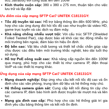
802.3af/at/bt) với công suất lên đến 100W
Kích thước cuộn cáp:
380 x 380 x 275 mm, thuận tiện cho việc
lưu trữ và lắp đặt
Ưu điểm của cáp mạng SFTP Cat7 UNITEK C18131GY:
Tốc độ truyền tải cao:
Hỗ trợ băng thông lên đến 600 MHz, phù
hợp cho các ứng dụng đòi hỏi tốc độ cao như truyền tải video HD,
game trực tuyến và các dịch vụ đám mây.
Khả năng chống nhiễu vượt trội:
Với cấu trúc SFTP (Shielded
Foiled Twisted Pair), cáp được bảo vệ khỏi các tác động nhiễu từ
môi trường bên ngoài, đảm bảo tín hiệu ổn định.
Độ bền cao:
Vật liệu chất lượng và thiết kế chắc chắn giúp cáp
chịu được các điều kiện môi trường khắc nghiệt, kéo dài tuổi thọ
sử dụng.
Hỗ trợ PoE công suất cao:
Khả năng cấp nguồn lên đến 100W
qua mạng, phù hợp cho các thiết bị như camera IP, điện thoại
VoIP và các thiết bị mạng khác.
Ứng dụng của cáp mạng SFTP Cat7 UNITEK C18131GY:
Mạng doanh nghiệp:
Đáp ứng nhu cầu kết nối tốc độ cao và ổn
định cho các văn phòng, trung tâm dữ liệu và hệ thống máy chủ.
Hệ thống camera giám sát:
Cung cấp kết nối đáng tin cậy cho
các camera IP, đảm bảo hình ảnh được truyền tải mượt mà và liên
tục.
Mạng gia đình cao cấp:
Phù hợp cho các hệ thống giải trí gia
đình yêu cầu băng thông lớn và kết nối ổn định.