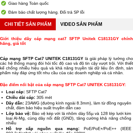
Giao hàng Toàn quốc
Đảm bảo chất lượng hàng. Đổi trả SP lỗi
CHI TIẾT SẢN PHẨM
VIDEO SẢN PHẨM
Giới thiệu dây cáp mạng cat7 SFTP Unitek
C18131GY chín
hãng, giá tốt
Cáp mạng SFTP Cat7 UNITEK C18131GY
là giải pháp lý tưởng ch
các hệ thống mạng đòi hỏi tốc độ cao và độ tin cậy vượt trội. Với thiết
kế chống nhiễu hiệu quả và khả năng truyền tải dữ liệu ổn định, sản
phẩm này đáp ứng tốt nhu cầu của các doanh nghiệp và cá nhân.
Đặc điểm nổi bật của cáp mạng SFTP Cat7 UNITEK C18131GY:
Loại cáp:
SFTP Cat7
Chiều dài cáp:
305 mét
Dây dẫn:
23AWG (đường kính ngoài 8.3mm), làm từ đồng nguyên
chất, đảm bảo hiệu suất truyền dẫn cao
Lớp bảo vệ:
Bảo vệ kép với lá nhôm dày 55µ và 128 lớp lưới kim
loại Al-Mg, cùng dây nối đất (GND), tăng cường khả năng chống
nhiễu
Hỗ trợ cấp nguồn qua mạng:
PoE/PoE+/PoE++ (IEEE