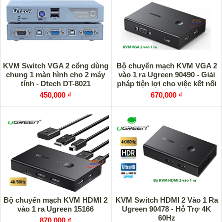
KVM Switch VGA 2 cổng dùng
Bộ chuyển mạch KVM VGA 2
chung 1 màn hình cho 2 máy
vào 1 ra Ugreen 90490 - Giải
tính - Dtech DT-8021
pháp tiện lợi cho việc kết nối
đa thiết bị
450,000 ₫
670,000 ₫
Bộ chuyển mạch KVM HDMI 2
KVM Switch HDMI 2 Vào 1 Ra
vào 1 ra Ugreen 15166
Ugreen 90478 - Hỗ Trợ 4K
60Hz
870,000 ₫