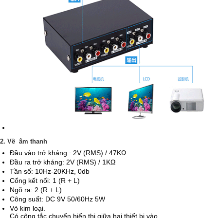
2. Về âm thanh
Đầu vào trở kháng : 2V (RMS) / 47KΩ
Đầu ra trở kháng: 2V (RMS) / 1KΩ
Tần số: 10Hz-20KHz, 0db
Cổng kết nối: 1 (R + L)
Ngõ ra: 2 (R + L)
Công suất: DC 9V 50/60Hz 5W
Vỏ kim loại.
Có công tắc chuyển hiển thị giữa hai thiết bị vào