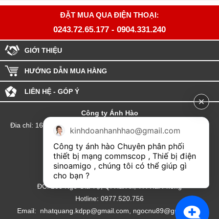
ĐẶT MUA QUA ĐIỆN THOẠI:
0243.72.65.177
-
0904.331.240
GIỚI THIỆU
HƯỚNG DẪN MUA HÀNG
LIÊN HỆ - GÓP Ý
Công ty Ánh Hào
Đia chỉ: 164 Phố Chùa Láng - Phường Láng - Thành phố Hà Nội
kinhdoanhanhhao@gmail.com
hotline:0904.331.240
Công ty ánh hào Chuyên phân phối 
Email: Kinhdoanhanhhao@gmail.com
thiết bị mạng commscop , Thiế bị điện 
sinoamigo , chúng tôi có thể giúp gì 
Đại lý Hải Phòng
cho bạn ?
ĐC: 235 Ngô Gia Tự, Q. Hải An, TP. Hải Phòng
Hotline: 0977.520.756
Email: nhatquang.kdpp@gmail.com, ngocnu89@gmail.com