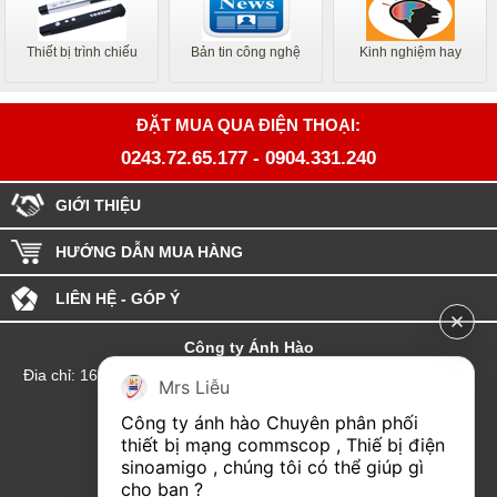
Thiết bị trình chiếu
Bản tin công nghệ
Kinh nghiệm hay
ĐẶT MUA QUA ĐIỆN THOẠI:
0243.72.65.177
-
0904.331.240
GIỚI THIỆU
HƯỚNG DẪN MUA HÀNG
LIÊN HỆ - GÓP Ý
Công ty Ánh Hào
Đia chỉ: 164 Phố Chùa Láng - Phường Láng - Thành phố Hà Nội
Mrs Liễu
hotline:0904.331.240
Công ty ánh hào Chuyên phân phối 
Email: Kinhdoanhanhhao@gmail.com
thiết bị mạng commscop , Thiế bị điện 
sinoamigo , chúng tôi có thể giúp gì 
Đại lý Hải Phòng
cho bạn ?