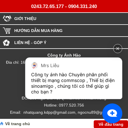
0243.72.65.177
-
0904.331.240
GIỚI THIỆU
HƯỚNG DẪN MUA HÀNG
LIÊN HỆ - GÓP Ý
Công ty Ánh Hào
Đia chỉ: 164 Phố Chùa Láng - Phường Láng - Thành phố Hà Nội
Mrs Liễu
hotline:0904.331.240
Công ty ánh hào Chuyên phân phối 
Email: Kinhdoanhanhhao@gmail.com
thiết bị mạng commscop , Thiế bị điện 
sinoamigo , chúng tôi có thể giúp gì 
Đại lý Hải Phòng
cho bạn ?
ĐC: 235 Ngô Gia Tự, Q. Hải An, TP. Hải Phòng
Hotline: 0977.520.756
Email: nhatquang.kdpp@gmail.com, ngocnu89@gmail.com
Về trang chủ
Về đầu trang