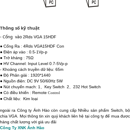
Thông số kỹ thuật
-
Cổng vào
2Rds VGA 15HDF
● Cổng Ra : 4Rds VGA15HDF Con
● Điện áp vào : 0.5-1Vp-p
● Trở kháng : 75Ω
● HV Channel: Input Level 0.7-5Vp-p
- Khoảng cách truyền dữ liệu: 65m
● Độ Phân giải : 1920*1440
● Nguồn điện: DC 9V 50/60Hz 5W
● Nút chuyển mach: 1、Key Switch 2、232 Hot Switch
● Có điều khiển : Remote
Control
● Chất liệu: Kim loại
ngo
ài ra Công ty Ánh Hào còn cung cấp Nhiều sản phẩm Switch, bộ
chia VGA. Mọi thông tin xin quý khách liên hệ tại công ty để mua được
hàng chất lượng với giá ưu đãi
Công Ty XNK Ánh Hào