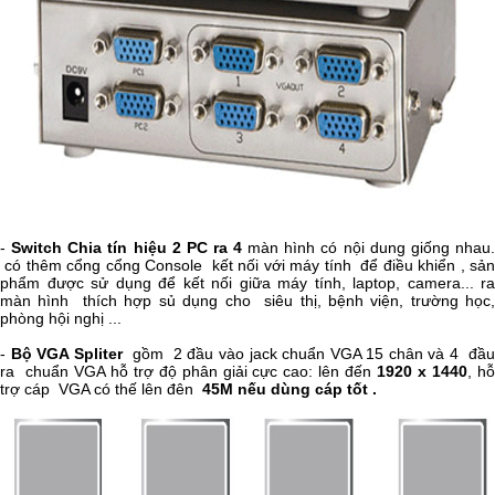
-
Switch Chia tín hiệu 2 PC ra 4
màn hình có nội dung giống nhau
có thêm cổng cổng Console kết nối với máy tính để điều khiển , sản
phẩm được sử dụng để kết nối giữa máy tính, laptop, camera... ra
màn hình thích hợp sủ dụng cho siêu thị, bệnh viện, trường học,
phòng hội nghị ...
-
Bộ VGA Spliter
gồm 2 đầu vào jack chuẩn VGA 15 chân và 4 đầ
ra chuẩn VGA hỗ trợ độ phân giải cực cao: lên đến
1920 x 1440
, hỗ
trợ cáp VGA có thế lên đên
45M nếu dùng cáp tốt .